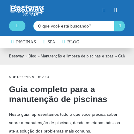
Skip
to
content
Pesquisar
Toggle
Navigation
PISCINAS DESMONTÁVEIS
PISCINAS
SPA
BLOG
SPA INSUFLÁVEL
Bestway
»
Blog
»
Manutenção e limpeza de piscinas e spas
»
Guia com
PRANCHAS DE PADDLE SURF
5 DE DEZEMBRO DE 2024
CAIAQUES INSUFLÁVEIS
Guia completo para a
BARCOS INSUFLÁVEIS
manutenção de piscinas
INSUFLÁVEIS DE ÁGUA
Neste guia, apresentamos tudo o que você precisa saber
EQUIPAMENTO DE NATAÇÃO
sobre a manutenção de piscinas, desde as etapas básicas
COLCHÕES INSUFLÁVEIS
até a solução dos problemas mais comuns.