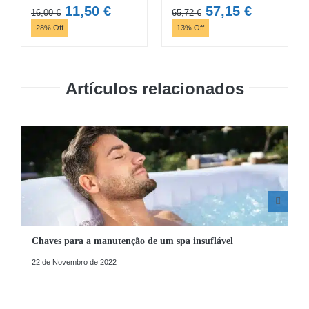
O
O
O
O
11,50
€
57,15
€
16,00
€
65,72
€
preço
preço
preço
preço
28% Off
13% Off
original
atual
original
atual
era:
é:
era:
é:
16,00 €.
11,50 €.
65,72 €.
57,15 €.
Artículos relacionados
Chaves para a manutenção de um spa insuflável
22 de Novembro de 2022