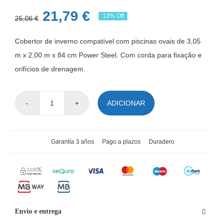
O
O
21,79
€
13% Off
25,06
€
preço
preço
Cobertor de inverno compatível com piscinas ovais de 3,05
original
atual
m x 2,00 m x 84 cm Power Steel. Com corda para fixação e
era:
é:
orifícios de drenagem.
25,06 €.
21,79 €.
ADICIONAR
Quantidade
de
Cobertor
Garantía 3 años
Pago a plazos
Duradero
de
inverno
oval
de
3,05
Envio e entrega
m