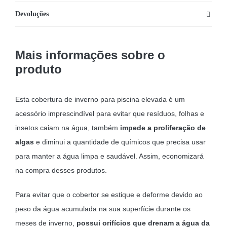
x
Devoluções
2,00
m
Mais informações sobre o
para
produto
piscinas
elevadas
Bestway
Esta cobertura de inverno para piscina elevada é um
acessório imprescindível para evitar que resíduos, folhas e
insetos caiam na água, também
impede a proliferação de
algas
e diminui a quantidade de químicos que precisa usar
para manter a água limpa e saudável. Assim, economizará
na compra desses produtos.
Para evitar que o cobertor se estique e deforme devido ao
peso da água acumulada na sua superfície durante os
meses de inverno,
possui orifícios que drenam a água da