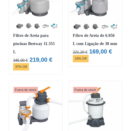
Filtro de Areia para
Filtro de Areia de 6.056
piscinas Bestway 11.355
L com Ligação de 38 mm
O
O
169,00
€
L
221,20
€
preço
preço
O
O
219,00
€
24% Off
345,00
€
original
atual
preço
preço
37% Off
era:
é:
original
atual
221,20 €.
169,00 
era:
é:
345,00 €.
219,00 €.
Fuera de stock
Fuera de stock