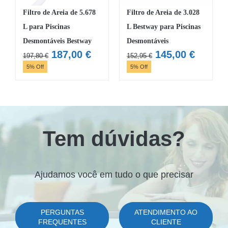
Filtro de Areia de 5.678
Filtro de Areia de 3.028
L para Piscinas
L Bestway para Piscinas
Desmontáveis Bestway
Desmontáveis
O
O
O
O
187,00
€
145,00
€
197,80
€
152,95
€
preço
preço
preço
preço
5% Off
5% Off
original
atual
original
atual
era:
é:
era:
é:
197,80 €.
187,00 €.
152,95 €.
145,00 
Tem dúvidas?
Ajudamos você em tudo o que precisar
PERGUNTAS
ATENDIMENTO AO
FREQUENTES
CLIENTE