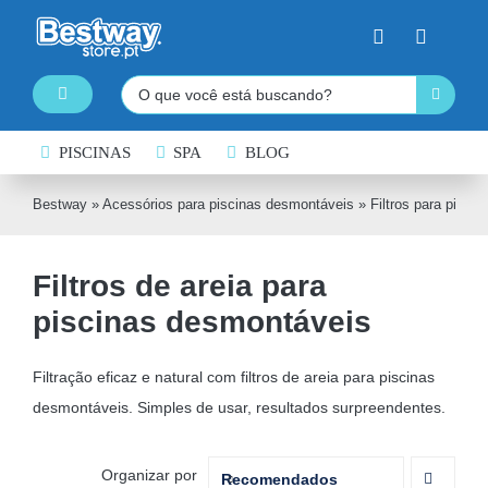
Skip
to
content
Pesquisar
Toggle
Navigation
PISCINAS DESMONTÁVEIS
PISCINAS
SPA
BLOG
SPA INSUFLÁVEL
Bestway
»
Acessórios para piscinas desmontáveis
»
Filtros para pisci
PRANCHAS DE PADDLE SURF
Filtros de areia para
CAIAQUES INSUFLÁVEIS
piscinas desmontáveis
BARCOS INSUFLÁVEIS
INSUFLÁVEIS DE ÁGUA
Filtração eficaz e natural com filtros de areia para piscinas
desmontáveis. Simples de usar, resultados surpreendentes.
EQUIPAMENTO DE NATAÇÃO
COLCHÕES INSUFLÁVEIS
Organizar por
Recomendados