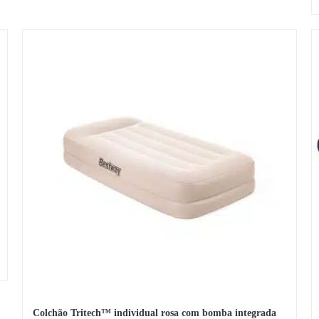
original
atual
era:
é:
22,66 €.
19,71 €.
Colchão Tritech™ individual rosa com bomba integrada