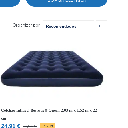
BOMBA ELÉTRICA
Organizar por
Recomendados
Colchão Inflável Bestway® Queen 2,03 m x 1,52 m x 22
cm
24,91
€
28,64
€
13% Off