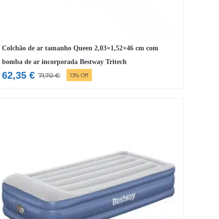
Colchão de ar tamanho Queen 2,03×1,52×46 cm com
bomba de ar incorporada Bestway Tritech
62,35
€
71,70
€
13% Off
O
O
preço
preço
original
atual
era:
é:
71,70 €.
62,35 €.