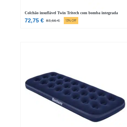
Colchão insuflável Twin Tritech com bomba integrada
72,75
€
83,66
€
13% Off
O
O
preço
preço
original
atual
era:
é:
83,66 €.
72,75 €.