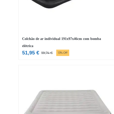
Colchão de ar individual 191x97x46cm com bomba
elétrica
51,95
€
59,74
€
13% Off
O
O
preço
preço
original
atual
era:
é:
59,74 €.
51,95 €.