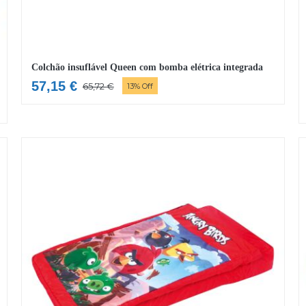
Colchão insuflável Queen com bomba elétrica integrada
57,15
€
65,72
€
13% Off
O
O
preço
preço
original
atual
era:
é:
65,72 €.
57,15 €.