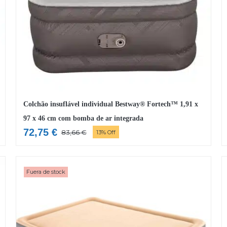
Colchão insuflável individual Bestway® Fortech™ 1,91 x
97 x 46 cm com bomba de ar integrada
72,75
€
83,66
€
13% Off
O
O
preço
preço
original
atual
Fuera de stock
era:
é:
83,66 €.
72,75 €.