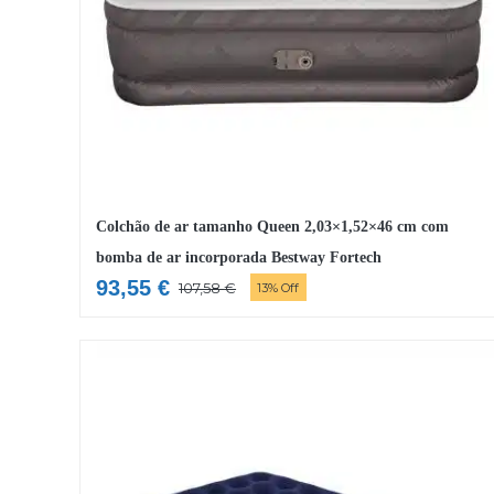
Colchão de ar tamanho Queen 2,03×1,52×46 cm com
bomba de ar incorporada Bestway Fortech
93,55
€
107,58
€
13% Off
O
O
preço
preço
original
atual
era:
é:
107,58 €.
93,55 €.