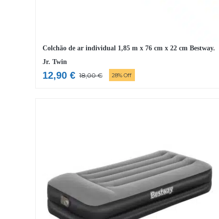
Colchão de ar individual 1,85 m x 76 cm x 22 cm Bestway.
Jr. Twin
12,90
€
18,00
€
28% Off
O
O
preço
preço
original
atual
era:
é:
18,00 €.
12,90 €.