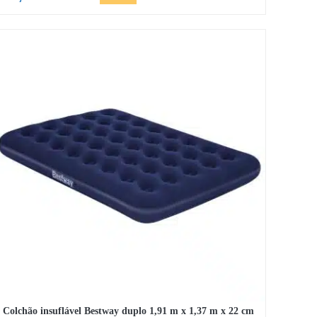
O
O
preço
preço
original
atual
era:
é:
28,64 €.
24,91 €.
Colchão insuflável Bestway duplo 1,91 m x 1,37 m x 22 cm