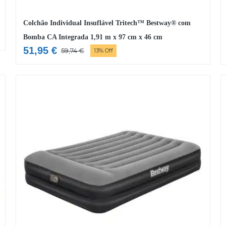
Colchão Individual Insuflável Tritech™ Bestway® com
Bomba CA Integrada 1,91 m x 97 cm x 46 cm
51,95
€
59,74
€
13% Off
O
O
preço
preço
original
atual
era:
é:
59,74 €.
51,95 €.