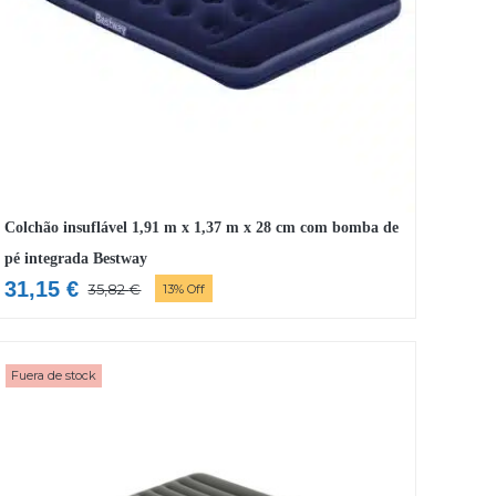
Colchão insuflável 1,91 m x 1,37 m x 28 cm com bomba de
pé integrada Bestway
31,15
€
35,82
€
13% Off
O
O
preço
preço
original
atual
Fuera de stock
era:
é:
35,82 €.
31,15 €.