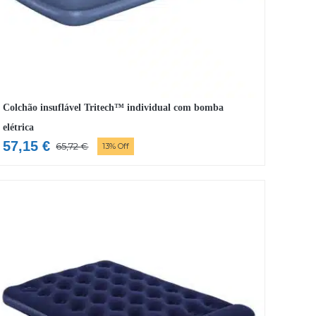
Colchão insuflável Tritech™ individual com bomba
elétrica
57,15
€
65,72
€
13% Off
O
O
preço
preço
original
atual
era:
é:
65,72 €.
57,15 €.