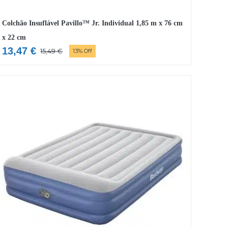
Colchão Insuflável Pavillo™ Jr. Individual 1,85 m x 76 cm
x 22 cm
13,47
€
15,49
€
13% Off
O
O
preço
preço
original
atual
era:
é:
15,49 €.
13,47 €.