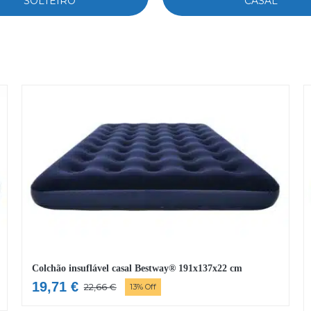
SOLTEIRO
CASAL
Colchão insuflável casal Bestway® 191x137x22 cm
19,71
€
22,66
€
13% Off
O
O
preço
preço