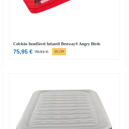
Colchão Insuflável Infantil Bestway® Angry Birds
75,95
€
79,93
€
5% Off
O
O
preço
preço
original
atual
era:
é:
79,93 €.
75,95 €.