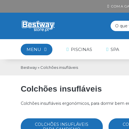
Skip
COM A GA
to
content
Pesquisa
MENU
PISCINAS
SPA
Bestway
»
Colchões insufláveis
Colchões insufláveis
Colchões insufláveis ergonómicos, para dormir bem em
COLCHÕES INSUFLÁVEIS
CO