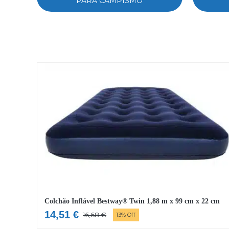
PARA CAMPISMO
Colchão Inflável Bestway® Twin 1,88 m x 99 cm x 22 cm
14,51
€
16,68
€
13% Off
O
O