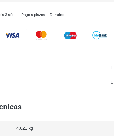
tía 3 años
Pago a plazos
Duradero
ecnicas
4,021 kg