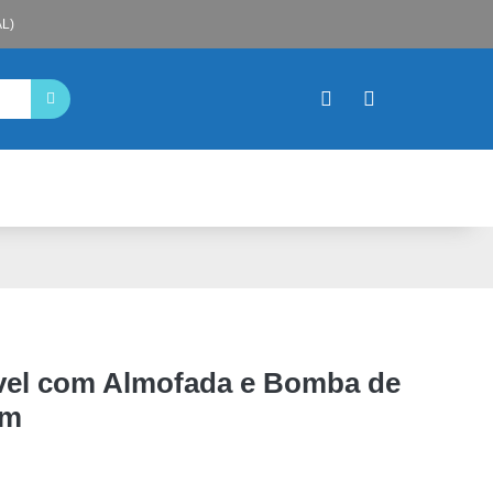
L)
ável com Almofada e Bomba de
cm