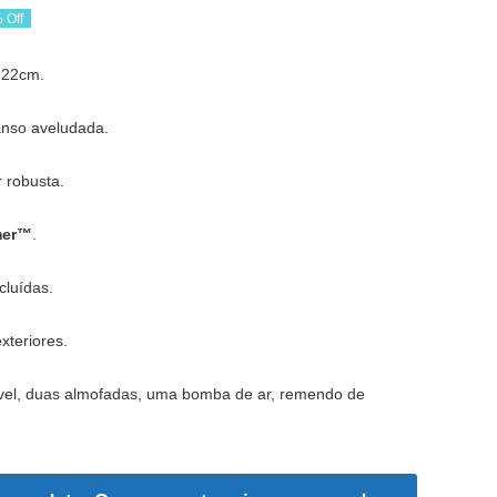
 Off
ço
ço
 22cm.
ginal
al
anso aveludada.
:
99 €.
95 €.
 robusta.
mer™
.
cluídas.
xteriores.
vel, duas almofadas, uma bomba de ar, remendo de