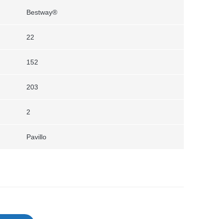
Bestway®
22
152
203
2
Pavillo