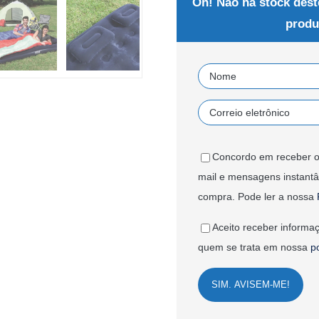
Oh! Não há stock dest
produ
Concordo em receber o
mail e mensagens instant
compra. Pode ler a nossa
Aceito receber informaç
quem se trata em nossa
p
SIM. AVISEM-ME!