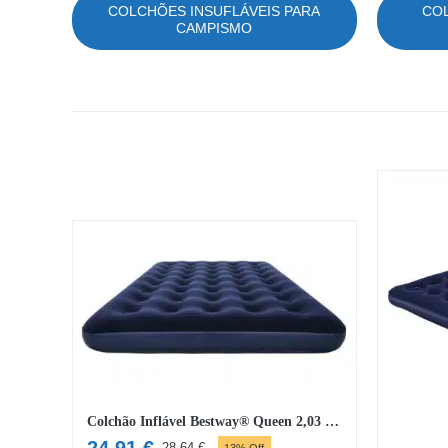
COLCHÕES INSUFLÁVEIS PARA
COL
CAMPISMO
Colchão Inflável Bestway® Queen 2,03 m x 1,52 m x 22 cm
24,91
€
28,64
€
13% Off