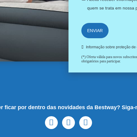
quem se trata em nossa
ENVIAR
Informação sobre proteção de
(*) Oferta válida para novos subscrit
obrigatórios para participar.
r ficar por dentro das novidades da Bestway? Siga-