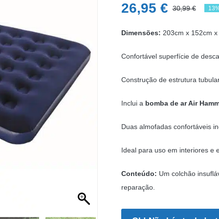
26,95
€
30,99
€
13%
O
O
pre
pre
Dimensões:
203cm x 152cm x
ori
atu
Confortável superfície de desc
era
é:
30,
26,
Construção de estrutura tubular
Inclui a
bomba de ar Air Ham
Duas almofadas confortáveis in
Ideal para uso em interiores e e
Conteúdo:
Um colchão insuflá
reparação.