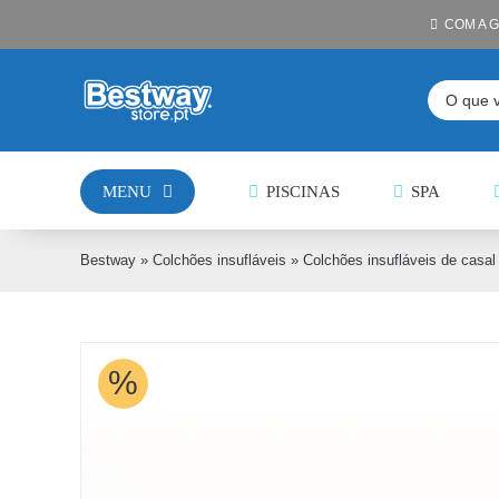
Skip
COM A 
to
content
Pesquisar
MENU
PISCINAS
SPA
Bestway
»
Colchões insufláveis
»
Colchões insufláveis de casal
%