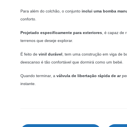
Para além do colchão, o conjunto
inclui uma bomba manu
conforto.
Projetado
especificamente
para
exteriores
, é capaz de r
terrenos que deseje explorar.
É feito de
vinil durável
, tem uma construção em viga de bo
deescanso é tão confortável que dormirá como um bebé.
Quando terminar, a
válvula de libertação rápida
de ar
per
instante.