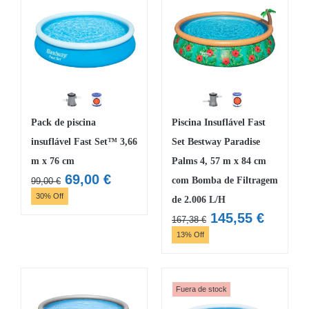
275,00 €.
235,00 €.
Pack de piscina
Piscina Insuflável Fast
insuflável Fast Set™ 3,66
Set Bestway Paradise
m x 76 cm
Palms 4, 57 m x 84 cm
O
O
69,00
€
com Bomba de Filtragem
99,00
€
preço
preço
30% Off
de 2.006 L/H
original
atual
O
O
145,55
€
167,38
€
era:
é:
preço
preço
13% Off
99,00 €.
69,00 €.
original
atual
era:
é:
167,38 €.
145,55 
Fuera de stock