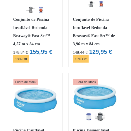
Conjunto de Piscina
Conjunto de Piscina
Insuflável Redonda
Insuflável Redonda
Bestway® Fast Set™
Bestway® Fast Set™ de
4,57 m x 84 cm
3,96 m x 84 cm
O
O
O
O
155,95
€
129,95
€
179,34
€
149,44
€
preço
preço
preço
preço
13% Off
13% Off
original
atual
original
atual
era:
é:
era:
é:
179,34 €.
155,95 €.
149,44 €.
129,95 
Fuera de stock
Fuera de stock
Piscina Insuflável
Piscina Desmontável