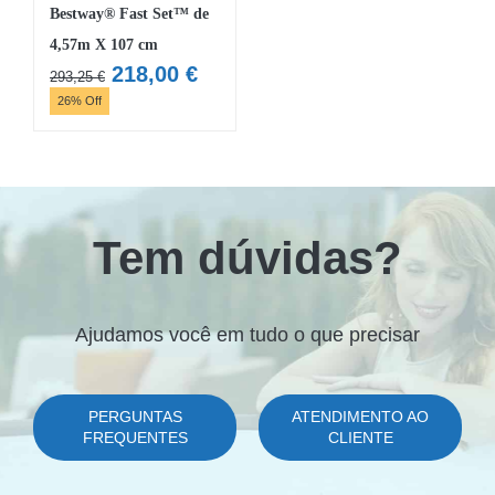
Bestway® Fast Set™ de
4,57m X 107 cm
O
O
218,00
€
293,25
€
preço
preço
26% Off
original
atual
era:
é:
293,25 €.
218,00 €.
Tem dúvidas?
Ajudamos você em tudo o que precisar
PERGUNTAS
ATENDIMENTO AO
FREQUENTES
CLIENTE