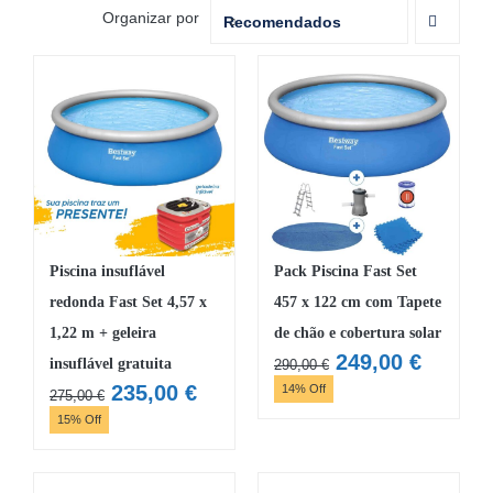
Organizar por
Recomendados
MOBILIÁRIO INSUFLÁVEL
CAMPISMO
ACESSÓRIOS PARA PISCINAS
PEÇAS DE SUBSTITUIÇÃO PARA PISCINAS
PEÇAS DE SUBSTITUIÇÃO PARA SPA
Piscina insuflável
Pack Piscina Fast Set
redonda Fast Set 4,57 x
457 x 122 cm com Tapete
1,22 m + geleira
de chão e cobertura solar
O
O
249,00
€
insuflável gratuita
290,00
€
preço
preço
O
O
235,00
€
14% Off
275,00
€
original
atual
preço
preço
15% Off
era:
é:
original
atual
290,00 €.
249,00 
era:
é: