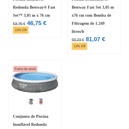
Redonda Bestway® Fast
Bestway Fast Set 3,05 m
Set™ 3,05 m x 76 cm
x76 cm com Bomba de
O
O
46,75
€
Filtragem de 1.249
53,76
€
preço
preço
13% Off
litros/h
original
atual
O
O
81,07
€
93,23
€
era:
é:
preço
preço
13% Off
53,76 €.
46,75 €.
original
atual
era:
é:
93,23 €.
81,07 €.
Fuera de stock
Conjunto de Piscina
Insuflável Redonda