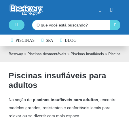
Skip
to
content
Pesquisar
Toggle
Navigation
PISCINAS DESMONTÁVEIS
PISCINAS
SPA
BLOG
SPA INSUFLÁVEL
Bestway
»
Piscinas desmontáveis
»
Piscinas insufláveis
»
Piscinas ins
PRANCHAS DE PADDLE SURF
Piscinas insufláveis para
CAIAQUES INSUFLÁVEIS
adultos
BARCOS INSUFLÁVEIS
INSUFLÁVEIS DE ÁGUA
Na seção de
piscinas insufláveis para adultos
, encontre
modelos grandes, resistentes e confortáveis ideais para
EQUIPAMENTO DE NATAÇÃO
relaxar ou se divertir com mais espaço.
COLCHÕES INSUFLÁVEIS