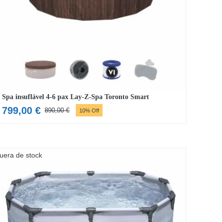
Spa insuflável 4-6 pax Lay-Z-Spa Toronto Smart
799,00
€
890,00
€
10% Off
O
O
preço
preço
original
atual
era:
é:
uera de stock
890,00 €.
799,00 €.