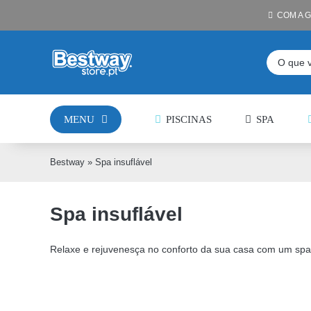
Skip
COM A 
to
content
Pesquisar
MENU
PISCINAS
SPA
Bestway
»
Spa insuflável
Spa insuflável
Relaxe e rejuvenesça no conforto da sua casa com um spa 