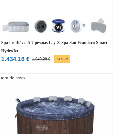
Spa insuflável 5-7 pessoas Lay-Z-Spa San Francisco Smart
HydroJet
1.434,16
€
1.649,28
€
13% Off
O
O
preço
preço
original
atual
uera de stock
era:
é:
1.649,28 €.
1.434,16 €.