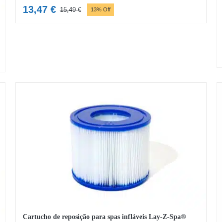
13,47
€
15,49
€
13% Off
O
O
preço
preço
original
atual
era:
é:
15,49 €.
13,47 €.
Cartucho de reposição para spas infláveis Lay-Z-Spa®