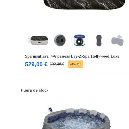
Spa insuflável 4-6 pessoas Lay-Z-Spa Hollywood Luxe
529,00
€
692,48
€
24% Off
O
O
preço
preço
original
atual
era:
é:
Fuera de stock
692,48 €.
529,00 €.