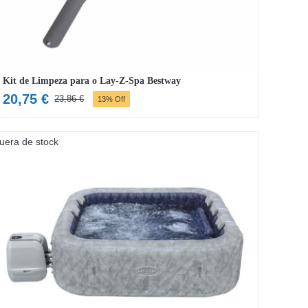
Kit de Limpeza para o Lay-Z-Spa Bestway
20,75
€
23,86
€
13% Off
O
O
preço
preço
original
atual
uera de stock
era:
é:
23,86 €.
20,75 €.