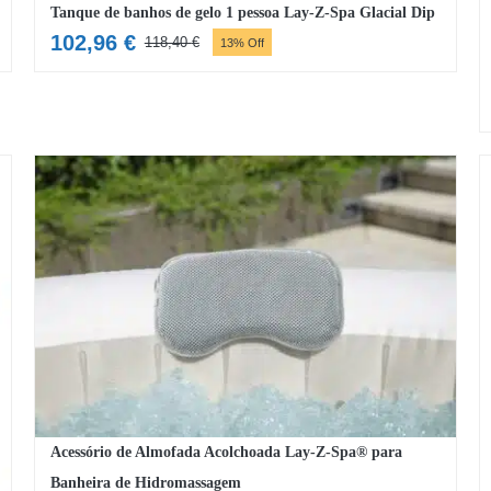
Tanque de banhos de gelo 1 pessoa Lay-Z-Spa Glacial Dip
102,96
€
118,40
€
13% Off
O
O
preço
preço
original
atual
era:
é:
118,40 €.
102,96 €.
Acessório de Almofada Acolchoada Lay-Z-Spa® para
Banheira de Hidromassagem