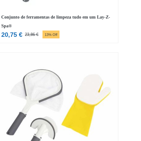
Conjunto de ferramentas de limpeza tudo em um Lay-Z-
Spa®
20,75
€
23,86
€
13% Off
O
O
preço
preço
original
atual
era:
é:
23,86 €.
20,75 €.