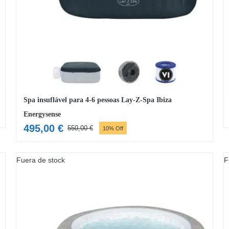
Spa insuflável para 4-6 pessoas Lay-Z-Spa Ibiza
Energysense
495,00
€
550,00
€
10% Off
O
O
preço
preço
original
atual
Fuera de stock
F
era:
é:
550,00 €.
495,00 €.