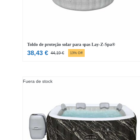
Toldo de proteção solar para spas Lay-Z-Spa®
38,43
€
44,19
€
13% Off
O
O
preço
preço
original
atual
era:
é:
Fuera de stock
44,19 €.
38,43 €.