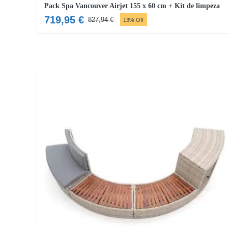
Pack Spa Vancouver Airjet 155 x 60 cm + Kit de limpeza
719,95
€
827,94
€
13% Off
O
O
preço
preço
original
atual
era:
é:
827,94 €.
719,95 €.