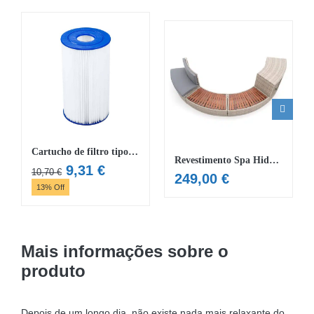
Cartucho de filtro tipo IV Flowclear
Revestimento Spa Hidromassagem “Half Surround 180”
O
O
9,31
€
10,70
€
249,00
€
preço
preço
13% Off
original
atual
era:
é:
10,70 €.
9,31 €.
Mais informações sobre o
produto
Depois de um longo dia, não existe nada mais relaxante do