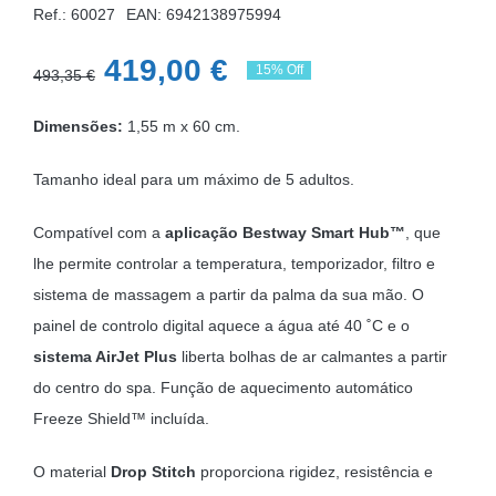
Ref.: 60027
EAN:
6942138975994
O
O
419,00
€
15% Off
493,35
€
preço
preço
Dimensões:
1,55 m x 60 cm.
original
atual
era:
é:
Tamanho ideal para um máximo de 5 adultos.
493,35 €.
419,00 €.
Compatível com a
aplicação Bestway Smart Hub™
, que
lhe permite controlar a temperatura, temporizador, filtro e
sistema de massagem a partir da palma da sua mão. O
painel de controlo digital aquece a água até 40 ˚C e o
sistema AirJet Plus
liberta bolhas de ar calmantes a partir
do centro do spa. Função de aquecimento automático
Freeze Shield™ incluída.
O material
Drop Stitch
proporciona rigidez, resistência e