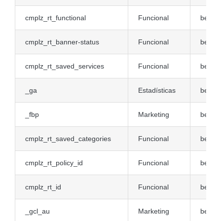
cmplz_rt_functional
Funcional
bestwa
cmplz_rt_banner-status
Funcional
bestwa
cmplz_rt_saved_services
Funcional
bestwa
_ga
Estadísticas
bestwa
_fbp
Marketing
bestwa
cmplz_rt_saved_categories
Funcional
bestwa
cmplz_rt_policy_id
Funcional
bestwa
cmplz_rt_id
Funcional
bestwa
_gcl_au
Marketing
bestwa