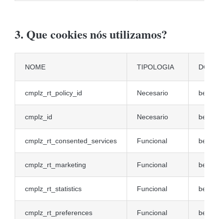
3. Que cookies nós utilizamos?
NOME
TIPOLOGIA
DOMÍ
cmplz_rt_policy_id
Necesario
bestwa
cmplz_id
Necesario
bestwa
cmplz_rt_consented_services
Funcional
bestwa
cmplz_rt_marketing
Funcional
bestwa
cmplz_rt_statistics
Funcional
bestwa
cmplz_rt_preferences
Funcional
bestwa