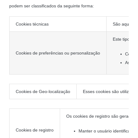
podem ser classificados da seguinte forma:
Cookies técnicas
São aquelas 
Este tipo de
Cookies de preferências ou personalização
Config
As vel
Cookies de Geo-localização
Esses cookies são utilizado
Os cookies de registro são gerados u
Cookies de registro
Manter o usuário identificado 