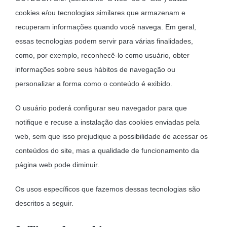
MOBILIÁRIO INSUFLÁVEL
cookies e/ou tecnologias similares que armazenam e
recuperam informações quando você navega. Em geral,
CAMPISMO
essas tecnologias podem servir para várias finalidades,
ACESSÓRIOS PARA PISCINAS
como, por exemplo, reconhecê-lo como usuário, obter
informações sobre seus hábitos de navegação ou
PEÇAS DE SUBSTITUIÇÃO PARA PISCINAS
personalizar a forma como o conteúdo é exibido.
PEÇAS DE SUBSTITUIÇÃO PARA SPA
O usuário poderá configurar seu navegador para que
notifique e recuse a instalação das cookies enviadas pela
web, sem que isso prejudique a possibilidade de acessar os
conteúdos do site, mas a qualidade de funcionamento da
página web pode diminuir.
Os usos específicos que fazemos dessas tecnologias são
descritos a seguir.