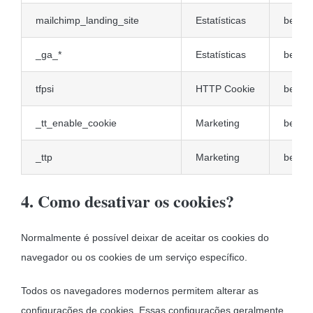
mailchimp_landing_site
Estatísticas
bestwa
_ga_*
Estatísticas
bestwa
tfpsi
HTTP Cookie
bestwa
_tt_enable_cookie
Marketing
bestwa
_ttp
Marketing
bestwa
4. Como desativar os cookies?
Normalmente é possível deixar de aceitar os cookies do
navegador ou os cookies de um serviço específico.
Todos os navegadores modernos permitem alterar as
configurações de cookies. Essas configurações geralmente