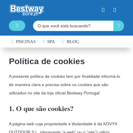
Skip
to
content
Pesquisar
Toggle
Navigation
PISCINAS DESMONTÁVEIS
PISCINAS
SPA
BLOG
SPA INSUFLÁVEL
Política de cookies
PRANCHAS DE PADDLE SURF
A presente política de cookies tem por finalidade informá-lo
CAIAQUES INSUFLÁVEIS
de maneira clara e precisa sobre os cookies que são
BARCOS INSUFLÁVEIS
utilizados no site da loja oficial Bestway Portugal.
INSUFLÁVEIS DE ÁGUA
1. O que são cookies?
EQUIPAMENTO DE NATAÇÃO
A página web cuja propriedade e titularidade é da KOVYX
COLCHÕES INSUFLÁVEIS
OUTDOOR S.L. (doravante “a web” ou o “site”) utiliza