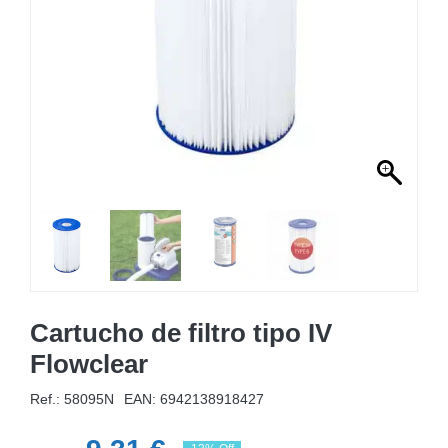
MOBILIÁRIO INSUFLÁVEL
CAMPISMO
ACESSÓRIOS PARA PISCINAS
PEÇAS DE SUBSTITUIÇÃO PARA PISCINAS
PEÇAS DE SUBSTITUIÇÃO PARA SPA
Cartucho de filtro tipo IV
Flowclear
Ref.: 58095N
EAN:
6942138918427