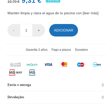
O
O
9,31
€
13% Off
10,70
€
preço
preço
Mantén limpia y clara el agua de tu piscina con [leer más]
original
atual
era:
é:
ADICIONAR
10,70 €.
9,31 €.
Quantidade
de
Cartucho
Garantía 3 años
Pago a plazos
Duradero
de
filtro
tipo
IV
Flowclear
Envio e entrega
Devoluções