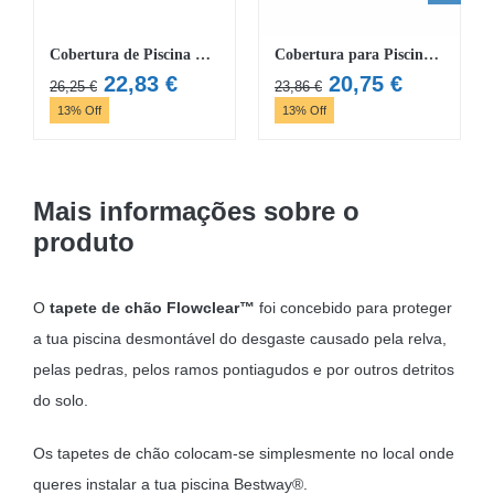
Cobertura de Piscina Flowclear™ 4,27 m
Cobertura para Piscina Flowclear™ de 3,00m x 1,20m
O
O
O
O
22,83
€
20,75
€
26,25
€
23,86
€
preço
preço
preço
preço
13% Off
13% Off
original
atual
original
atual
era:
é:
era:
é:
26,25 €.
22,83 €.
23,86 €.
20,75 €.
Mais informações sobre o
produto
O
tapete de chão Flowclear™
foi concebido para proteger
a tua piscina desmontável do desgaste causado pela relva,
pelas pedras, pelos ramos pontiagudos e por outros detritos
do solo.
Os tapetes de chão colocam-se simplesmente no local onde
queres instalar a tua piscina Bestway®.