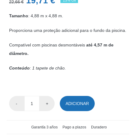
O
O
19,71
€
13% Off
22,66
€
preço
preço
Tamanho
: 4,88 m x 4,88 m.
original
atual
era:
é:
Proporciona uma proteção adicional para o fundo da piscina.
22,66 €.
19,71 €.
Compatível com piscinas desmontáveis
até 4,57 m de
diâmetro.
Conteúdo
: 1 tapete de chão.
ADICIONAR
Quantidade
de
Tapete
Garantía 3 años
Pago a plazos
Duradero
de