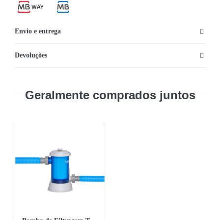
4,27
m
Envio e entrega
Devoluções
Geralmente comprados juntos