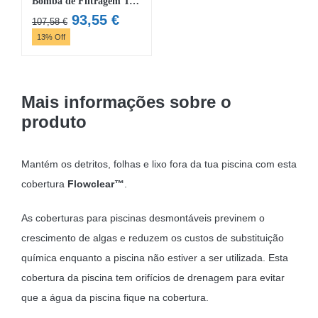
Bomba de Filtragem Transparente Flowclear™ 5,678 L
O
O
93,55
€
107,58
€
preço
preço
13% Off
original
atual
era:
é:
107,58 €.
93,55 €.
Mais informações sobre o
produto
Mantém os detritos, folhas e lixo fora da tua piscina com esta
cobertura
Flowclear™
.
As coberturas para piscinas desmontáveis previnem o
crescimento de algas e reduzem os custos de substituição
química enquanto a piscina não estiver a ser utilizada. Esta
cobertura da piscina tem orifícios de drenagem para evitar
que a água da piscina fique na cobertura.