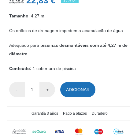
O
O
22,83
€
13% Off
26,25
€
preço
preço
Tamanho
: 4,27 m.
original
atual
era:
é:
Os orifícios de drenagem impedem a acumulação de água.
26,25 €.
22,83 €.
Adequado para
piscinas desmontáveis com até 4,27 m de
diâmetro.
Conteúdo:
1 cobertura de piscina.
ADICIONAR
Quantidade
de
Cobertura
Garantía 3 años
Pago a plazos
Duradero
de
Piscina
Flowclear™