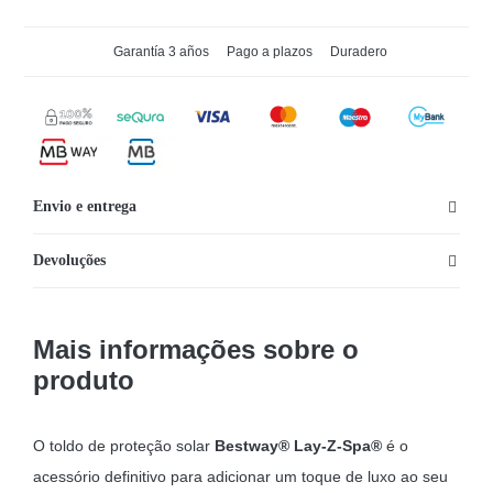
de
Toldo
Garantía 3 años
Pago a plazos
Duradero
de
proteção
solar
para
spas
Envio e entrega
Lay-
Z-
Devoluções
Spa®
Mais informações sobre o
produto
O toldo de proteção solar
Bestway® Lay-Z-Spa®
é o
acessório definitivo para adicionar um toque de luxo ao seu