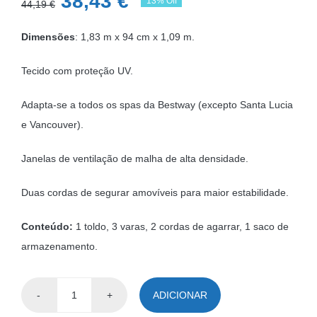
O
O
38,43
€
13% Off
44,19
€
preço
preço
Dimensões
: 1,83 m x 94 cm x 1,09 m.
original
atual
era:
é:
Tecido com proteção UV.
44,19 €.
38,43 €.
Adapta-se a todos os spas da Bestway (excepto Santa Lucia
e Vancouver).
Janelas de ventilação de malha de alta densidade.
Duas cordas de segurar amovíveis para maior estabilidade.
Conteúdo:
1 toldo, 3 varas, 2 cordas de agarrar, 1 saco de
armazenamento.
ADICIONAR
Quantidade