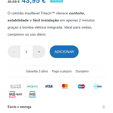
O
O
43,95
€
6% Off
46,58
€
preço
preço
O colchão insuflável Tritech™ oferece
conforto,
original
atual
estabilidade
e
fácil instalação
em apenas 2 minutos
era:
é:
graças à bomba elétrica integrada. Ideal para visitas,
46,58 €.
43,95 €.
campismo ou uso diário.
ADICIONAR
Quantidade
de
Colchão
Garantía 3 años
Pago a plazos
Duradero
Tritech™
individual
rosa
com
bomba
Envio e entrega
integrada