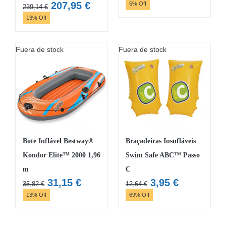
preço
preço
O
O
207,95
€
5% Off
239,14
€
original
atual
preço
preço
13% Off
era:
é:
original
atual
277,15 €.
262,00 
era:
é:
Fuera de stock
Fuera de stock
239,14 €.
207,95 €.
Bote Inflável Bestway®
Braçadeiras Insufláveis
Kondor Elite™ 2000 1,96
Swim Safe ABC™ Passo
m
C
O
O
O
O
31,15
€
3,95
€
35,82
€
12,64
€
preço
preço
preço
preço
13% Off
69% Off
original
atual
original
atual
era:
é:
era:
é: