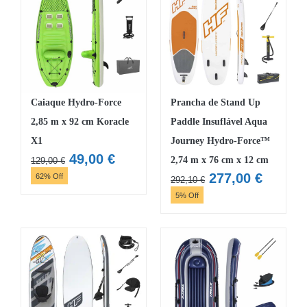
Caiaque Hydro-Force
Prancha de Stand Up
2,85 m x 92 cm Koracle
Paddle Insuflável Aqua
X1
Journey Hydro-Force™
O
O
49,00
€
2,74 m x 76 cm x 12 cm
129,00
€
preço
preço
O
O
277,00
€
62% Off
292,10
€
original
atual
preço
preço
5% Off
era:
é:
original
atual
129,00 €.
49,00 €.
era:
é:
292,10 €.
277,00 