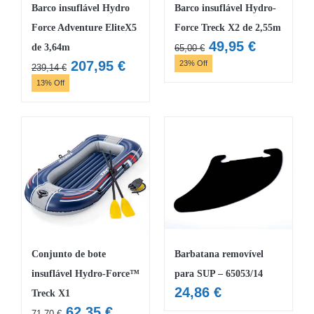
Barco insuflável Hydro
Barco insuflável Hydro-
Force Adventure EliteX5
Force Treck X2 de 2,55m
O
O
49,95
€
de 3,64m
65,00
€
preço
preço
O
O
207,95
€
23% Off
239,14
€
original
atual
preço
preço
13% Off
era:
é:
original
atual
65,00 €.
49,95 €.
era:
é:
239,14 €.
207,95 €.
Conjunto de bote
Barbatana removível
insuflável Hydro-Force™
para SUP – 65053/14
24,86
€
Treck X1
O
O
62,35
€
71,70
€