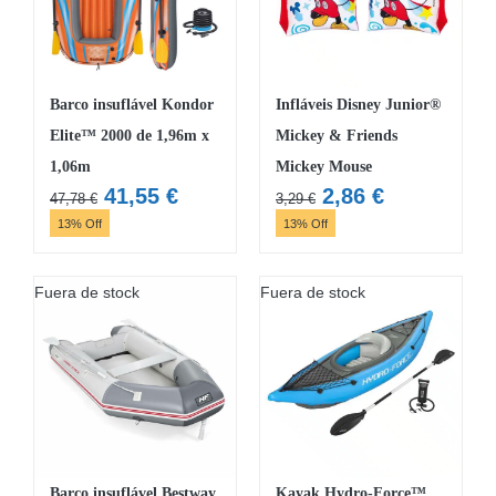
Barco insuflável Kondor
Infláveis Disney Junior®
Elite™ 2000 de 1,96m x
Mickey & Friends
1,06m
Mickey Mouse
O
O
O
O
41,55
€
2,86
€
47,78
€
3,29
€
preço
preço
preço
preço
13% Off
13% Off
original
atual
original
atual
era:
é:
era:
é:
Fuera de stock
Fuera de stock
47,78 €.
41,55 €.
3,29 €.
2,86 €.
Barco insuflável Bestway
Kayak Hydro-Force™