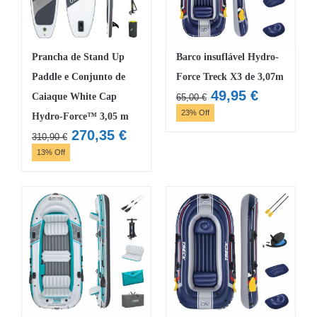
Prancha de Stand Up
Barco insuflável Hydro-
Paddle e Conjunto de
Force Treck X3 de 3,07m
O
O
49,95
€
Caiaque White Cap
65,00
€
preço
preço
23% Off
Hydro-Force™ 3,05 m
original
atual
O
O
270,35
€
310,90
€
era:
é:
preço
preço
13% Off
65,00 €.
49,95 €.
original
atual
era:
é:
310,90 €.
270,35 €.