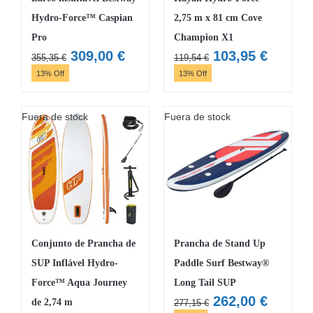
Hydro-Force™ Caspian
2,75 m x 81 cm Cove
Pro
Champion X1
O
O
O
O
309,00
€
103,95
€
355,35
€
119,54
€
preço
preço
preço
preço
13% Off
13% Off
original
atual
original
atual
era:
é:
era:
é:
Fuera de stock
Fuera de stock
355,35 €.
309,00 €.
119,54 €.
103,95 
Conjunto de Prancha de
Prancha de Stand Up
SUP Inflável Hydro-
Paddle Surf Bestway®
Force™ Aqua Journey
Long Tail SUP
O
O
262,00
€
de 2,74 m
277,15
€