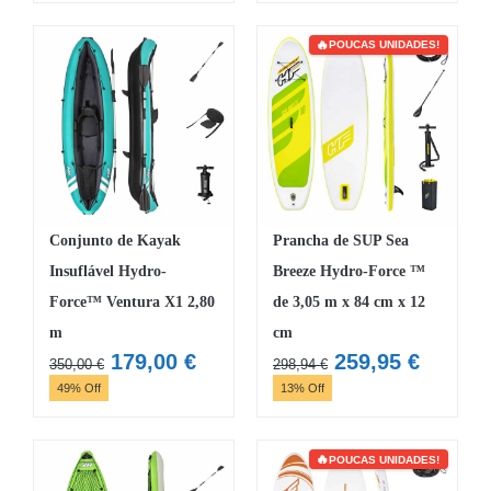
era:
é:
era:
é:
358,74 €.
311,95 €.
167,38 €.
145,55 
POUCAS UNIDADES!
Conjunto de Kayak
Prancha de SUP Sea
Insuflável Hydro-
Breeze Hydro-Force ™
Force™ Ventura X1 2,80
de 3,05 m x 84 cm x 12
m
cm
O
O
O
O
179,00
€
259,95
€
350,00
€
298,94
€
preço
preço
preço
preço
49% Off
13% Off
original
atual
original
atual
era:
é:
era:
é:
350,00 €.
179,00 €.
298,94 €.
259,95 
POUCAS UNIDADES!