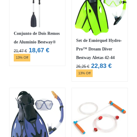
Conjunto de Dois Remos
Set de Esnórquel Hydro-
de Alumínio Bestway®
O
O
18,67
€
Pro™ Dream Diver
21,47
€
preço
preço
Bestway Aletas 42-44
13% Off
original
atual
O
O
22,83
€
26,25
€
era:
é:
preço
preço
13% Off
21,47 €.
18,67 €.
original
atual
era:
é:
26,25 €.
22,83 €.