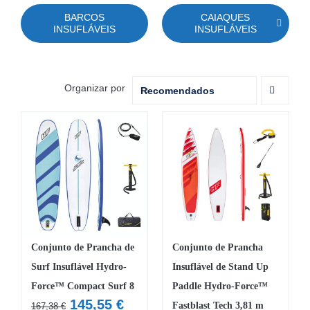
MOBILIÁRIO INSUFLÁVEL
BARCOS
CAIAQUES
INSUFLÁVEIS
INSUFLÁVEIS
CAMPISMO
ACESSÓRIOS PARA PISCINAS
Organizar por
Recomendados
PEÇAS DE SUBSTITUIÇÃO PARA PISCINAS
PEÇAS DE SUBSTITUIÇÃO PARA SPA
Conjunto de Prancha de
Conjunto de Prancha
Surf Insuflável Hydro-
Insuflável de Stand Up
Force™ Compact Surf 8
Paddle Hydro-Force™
O
O
145,55
€
Fastblast Tech 3,81 m
167,38
€