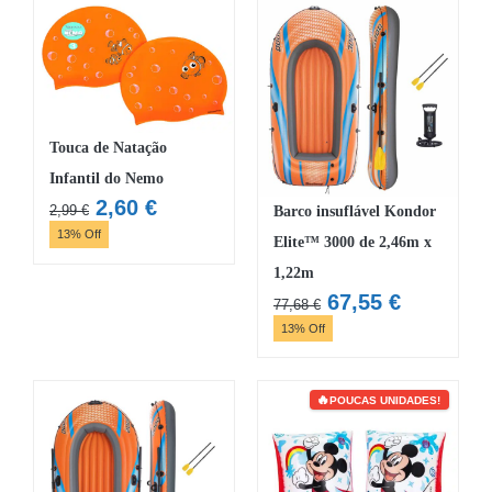
7,12 €.
6,19 €.
Touca de Natação
Infantil do Nemo
O
O
2,60
€
2,99
€
Barco insuflável Kondor
preço
preço
13% Off
Elite™ 3000 de 2,46m x
original
atual
1,22m
era:
é:
O
O
67,55
€
77,68
€
2,99 €.
2,60 €.
preço
preço
13% Off
original
atual
era:
é:
77,68 €.
67,55 €.
POUCAS UNIDADES!