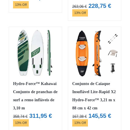
preço
preço
O
O
228,75
€
13% Off
263,06
€
original
atual
preço
preço
13% Off
era:
é:
original
atual
167,38 €.
145,55 €.
era:
é:
263,06 €.
228,75 
Hydro-Force™ Kahawai
Conjunto de Caiaque
Conjunto de pranchas de
Insuflável Lite-Rapid X2
surf a remo infláveis de
Hydro-Force™ 3,21 m x
3,10 m
88 cm x 42 cm
O
O
O
O
311,95
€
145,55
€
358,74
€
167,38
€
preço
preço
preço
preço
13% Off
13% Off
original
atual
original
atual