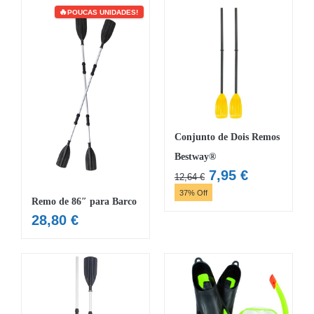
34,68 €.
30,16 €.
POUCAS UNIDADES!
Conjunto de Dois Remos
Bestway®
O
O
7,95
€
12,64
€
preço
preço
37% Off
Remo de 86″ para Barco
original
atual
28,80
€
era:
é:
12,64 €.
7,95 €.