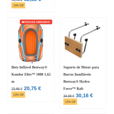
preço
preço
13% Off
original
atual
era:
é:
71,70 €.
62,35 €.
POUCAS UNIDADES!
Bote Inflável Bestway®
Suporte de Motor para
Kondor Elite™ 1000 1,62
Barcos Insufláveis
m
Bestway® Hydro-
O
O
20,75
€
Force™ Raft
23,86
€
preço
preço
O
O
30,16
€
13% Off
34,68
€
original
atual
preço
preço
13% Off
era:
é:
original
atual
23,86 €.
20,75 €.
era:
é: