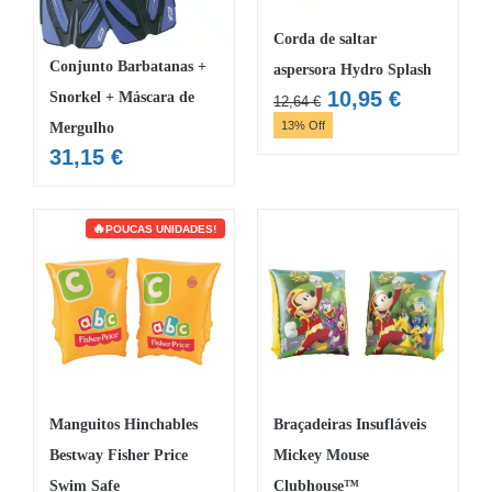
Corda de saltar
Conjunto Barbatanas +
aspersora Hydro Splash
O
O
10,95
€
Snorkel + Máscara de
12,64
€
preço
preço
13% Off
Mergulho
original
atual
31,15
€
era:
é:
12,64 €.
10,95 €.
POUCAS UNIDADES!
Manguitos Hinchables
Braçadeiras Insufláveis
Bestway Fisher Price
Mickey Mouse
Swim Safe
Clubhouse™