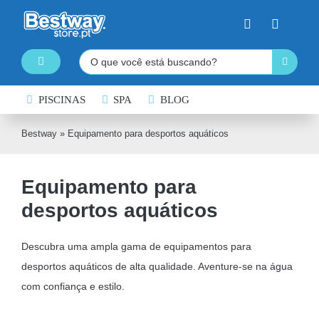
Skip
to
content
Pesquisar
Toggle
Navigation
PISCINAS DESMONTÁVEIS
PISCINAS
SPA
BLOG
SPA INSUFLÁVEL
Bestway
»
Equipamento para desportos aquáticos
PRANCHAS DE PADDLE SURF
Equipamento para
CAIAQUES INSUFLÁVEIS
desportos aquáticos
BARCOS INSUFLÁVEIS
INSUFLÁVEIS DE ÁGUA
Descubra uma ampla gama de equipamentos para
desportos aquáticos de alta qualidade. Aventure-se na água
EQUIPAMENTO DE NATAÇÃO
com confiança e estilo.
COLCHÕES INSUFLÁVEIS