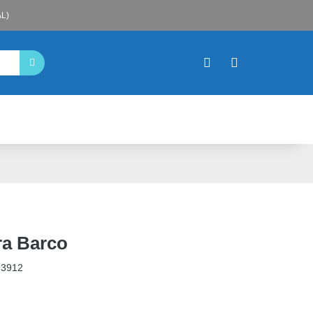
L)
ra Barco
93912