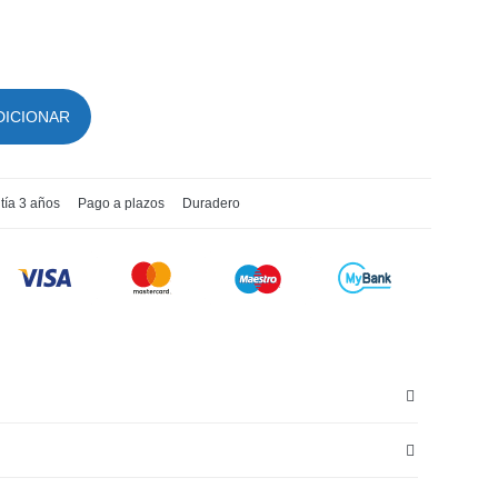
DICIONAR
tía 3 años
Pago a plazos
Duradero