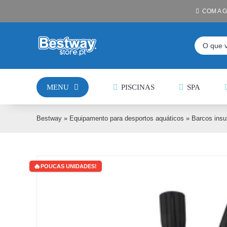
Skip
COM A 
to
content
Pesquisar
MENU
PISCINAS
SPA
Bestway
»
Equipamento para desportos aquáticos
»
Barcos insu
POUCAS UNIDADES!