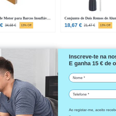
Suporte de Motor para Barcos Insufláveis Bestway® Hydro-Force™ Raft
€
18,67
€
34,68
€
21,47
€
13% Off
13% Off
O
O
O
O
preço
preço
preço
preço
original
atual
original
atual
era:
é:
era:
é:
34,68 €.
30,16 €.
21,47 €.
18,67 €.
Inscreve-te na no
E ganha 15 € de o
Ao registar-me, aceito rece