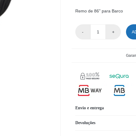
Remo de 86" para Barco
A
Quantidade
de
Remo
Garan
de
86"
para
Barco
Envio e entrega
Devoluções