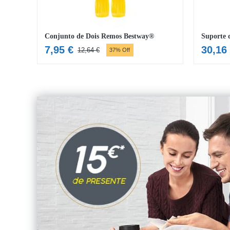
Conjunto de Dois Remos Bestway®
7,95
€
30,16
12,64
€
37% Off
O
O
preço
preço
original
atual
era:
é:
12,64 €.
7,95 €.