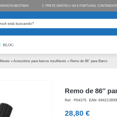
GARANTIA BESTWAY
FRETE GRÁTIS (> 60 € PORTUGAL CONTINENTA
BLOG
fláveis
»
Acessórios para barcos insufláveis
»
Remo de 86″ para Barco
Remo de 86″ pa
Ref.: P04375
EAN:
69421389
28,80
€