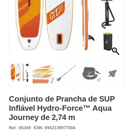
MOBILIÁRIO INSUFLÁVEL
CAMPISMO
ACESSÓRIOS PARA PISCINAS
PEÇAS DE SUBSTITUIÇÃO PARA PISCINAS
PEÇAS DE SUBSTITUIÇÃO PARA SPA
Conjunto de Prancha de SUP
Inflável Hydro-Force™ Aqua
Journey de 2,74 m
Ref.: 65349
EAN:
6942138977004