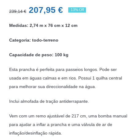
O
O
207,95
€
13% Off
239,14
€
preço
preço
Medidas: 2,74 m x 76 cm x 12 cm
original
atual
era:
é:
Categoria: todo-terreno
239,14 €.
207,95 €.
Capacidade de peso: 100 kg
Esta prancha é perfeita para passeios longos. Pode ser
usada em águas calmas e em rios. Possui 1 quilha central
para melhorar sua direccionalidade na água.
Inclui almofada de tração antiderrapante.
Vem com um remo ajustável de 217 cm, uma bomba manual
para ajudar a inflar a prancha e uma válvula de ar de
inflação/desinflação rápida.