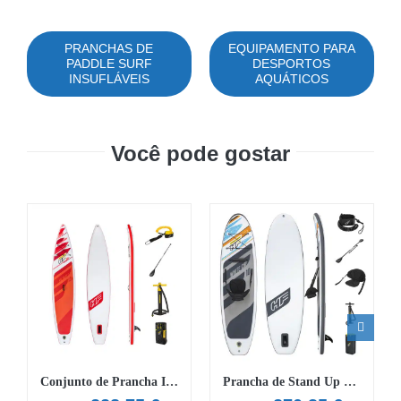
PRANCHAS DE
EQUIPAMENTO PARA
PADDLE SURF
DESPORTOS
INSUFLÁVEIS
AQUÁTICOS
Você pode gostar
Conjunto de Prancha Insuflável de Stand Up Paddle Hydro-Force™ Fastblast Tech 3,81 m
Prancha de Stand Up Paddle e Conjunto de Caiaque White Cap Hydro-Force™ 3,05 m