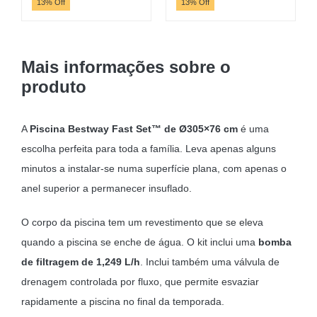
preço
preço
preço
preço
13% Off
13% Off
original
atual
original
atual
era:
é:
era:
é:
5,92 €.
5,15 €.
5,92 €.
5,15 €.
Mais informações sobre o
produto
A
Piscina Bestway Fast Set™ de Ø305×76 cm
é uma
escolha perfeita para toda a família. Leva apenas alguns
minutos a instalar-se numa superfície plana, com apenas o
anel superior a permanecer insuflado.
O corpo da piscina tem um revestimento que se eleva
quando a piscina se enche de água. O kit inclui uma
bomba
de filtragem de 1,249 L/h
. Inclui também uma válvula de
drenagem controlada por fluxo, que permite esvaziar
rapidamente a piscina no final da temporada.