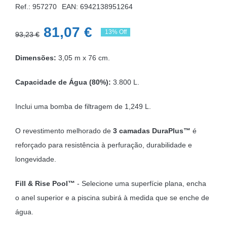
Ref.: 957270
EAN:
6942138951264
O
O
81,07
€
13% Off
93,23
€
preço
preço
Dimensões:
3,05 m x 76 cm.
original
atual
era:
é:
Capacidade de Água (80%):
3.800 L.
93,23 €.
81,07 €.
Inclui uma bomba de filtragem de 1,249 L.
O revestimento melhorado de
3 camadas DuraPlus™
é
reforçado para resistência à perfuração, durabilidade e
longevidade.
Fill & Rise Pool™
- Selecione uma superfície plana, encha
o anel superior e a piscina subirá à medida que se enche de
água.