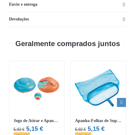
Envio e entrega
Devoluções
Geralmente comprados juntos
Jogo de Atirar e Apanhar Bestway®
Apanha-Folhas de Superfície Bestway® Flowclear™ 43cm x 21cm
O
O
O
O
5,15
€
5,15
€
5,92
€
5,92
€