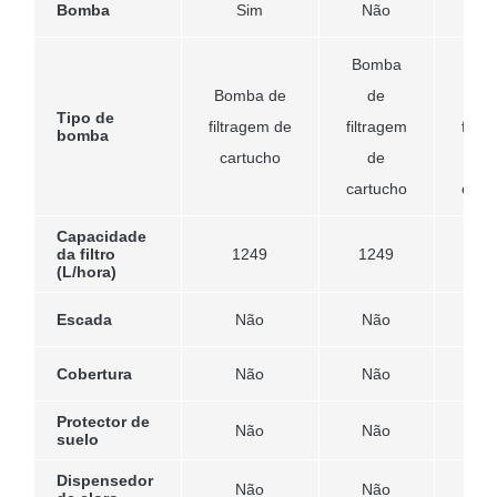
Bomba
Sim
Não
Si
Bomba
Bom
Bomba de
de
d
Tipo de
filtragem de
filtragem
filtr
bomba
cartucho
de
d
cartucho
cart
Capacidade
da filtro
1249
1249
12
(L/hora)
Escada
Não
Não
Nã
Cobertura
Não
Não
Nã
Protector de
Não
Não
Nã
suelo
Dispensedor
Não
Não
Nã