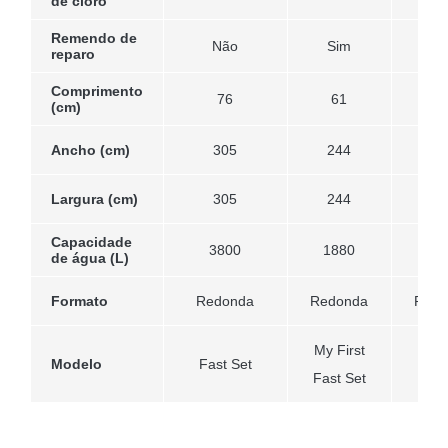
de cloro
Remendo de
Não
Sim
Si
reparo
Comprimento
76
61
6
(cm)
Ancho (cm)
305
244
24
Largura (cm)
305
244
24
Capacidade
3800
1880
18
de água (L)
Formato
Redonda
Redonda
Redo
My First
Modelo
Fast Set
Fast
Fast Set