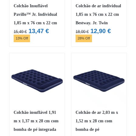
Colchão Insuflável
Colchão de ar individual
Pavillo™ Jr. Individual
1,85 m x 76 cm x 22 cm
1,85 m x 76 cm x 22 cm
Bestway. Jr. Twin
O
O
O
O
13,47
€
12,90
€
15,49
€
18,00
€
preço
preço
preço
preço
13% Off
28% Off
original
atual
original
atual
era:
é:
era:
é:
15,49 €.
13,47 €.
18,00 €.
12,90 €.
Colchão insuflável 1,91
Colchão de ar 2,03 m x
m x 1,37 m x 28 cm com
1,52 m x 28 cm com
bomba de pé integrada
bomba de pé