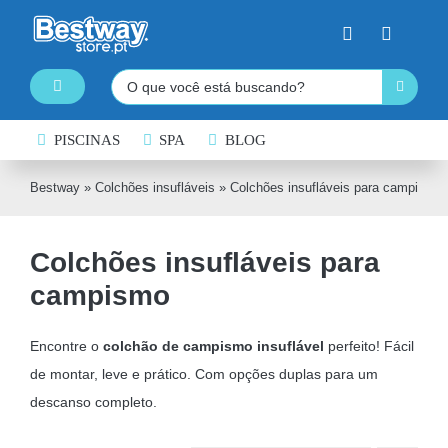
Skip
to
content
Pesquisar
Toggle
Navigation
PISCINAS DESMONTÁVEIS
PISCINAS
SPA
BLOG
SPA INSUFLÁVEL
Bestway
»
Colchões insufláveis
»
Colchões insufláveis para campismo
PRANCHAS DE PADDLE SURF
Colchões insufláveis para
CAIAQUES INSUFLÁVEIS
campismo
BARCOS INSUFLÁVEIS
INSUFLÁVEIS DE ÁGUA
Encontre o
colchão de campismo insuflável
perfeito! Fácil
de montar, leve e prático. Com opções duplas para um
EQUIPAMENTO DE NATAÇÃO
descanso completo.
COLCHÕES INSUFLÁVEIS