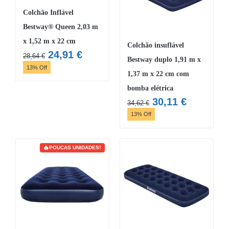
Colchão Inflável
Bestway® Queen 2,03 m
x 1,52 m x 22 cm
Colchão insuflável
O
O
24,91
€
28,64
€
Bestway duplo 1,91 m x
preço
preço
13% Off
1,37 m x 22 cm com
original
atual
bomba elétrica
era:
é:
O
O
30,11
€
28,64 €.
24,91 €.
34,62
€
preço
preço
13% Off
original
atual
era:
é:
34,62 €.
30,11 €.
POUCAS UNIDADES!