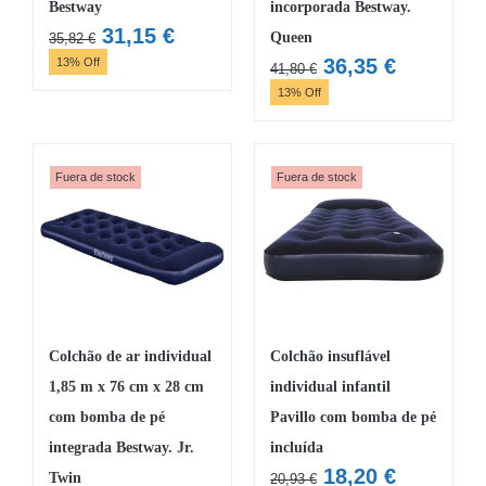
Bestway
incorporada Bestway.
O
O
31,15
€
Queen
35,82
€
preço
preço
O
O
36,35
€
13% Off
41,80
€
original
atual
preço
preço
13% Off
era:
é:
original
atual
35,82 €.
31,15 €.
era:
é:
41,80 €.
36,35 €.
Fuera de stock
Fuera de stock
Colchão de ar individual
Colchão insuflável
1,85 m x 76 cm x 28 cm
individual infantil
com bomba de pé
Pavillo com bomba de pé
integrada Bestway. Jr.
incluída
O
O
18,20
€
Twin
20,93
€