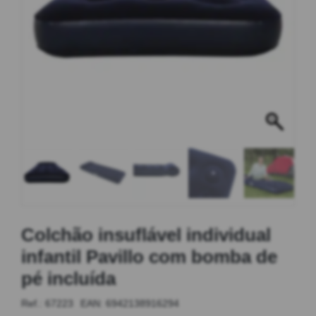
MOBILIÁRIO INSUFLÁVEL
CAMPISMO
ACESSÓRIOS PARA PISCINAS
PEÇAS DE SUBSTITUIÇÃO PARA PISCINAS
PEÇAS DE SUBSTITUIÇÃO PARA SPA
Colchão insuflável individual
infantil Pavillo com bomba de
pé incluída
Ref.: 67223
EAN:
6942138916294