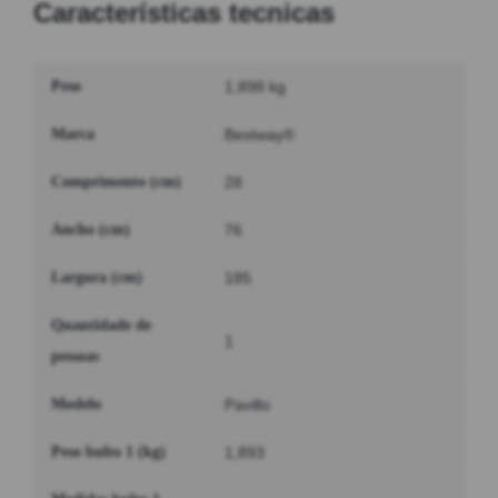
Características tecnicas
Peso
1,898 kg
Marca
Bestway®
Comprimento (cm)
28
Ancho (cm)
76
Largura (cm)
185
Quantidade de
1
pessoas
Modelo
Pavillo
Peso bulto 1 (kg)
1,893