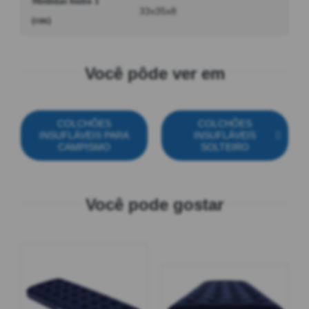
Medidas bulto 1
33x35x8
(cm)
Você pôde ver em
COLCHÕES
COLCHÕES
INSUFLÁVEIS PARA
INSUFLÁVEIS
CAMPISMO
SOLTEIRO
Você pode gostar