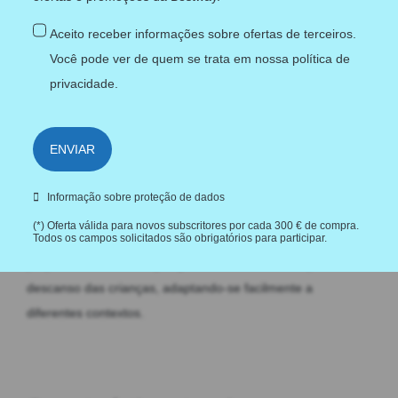
Fabricado com
vinil resistente
e uma estrutura interna de
Aceito receber informações sobre ofertas de terceiros.
vigas de bobina
, garante uma boa estabilidade e longa
Você pode ver de quem se trata em nossa
política de
durabilidade, mesmo em ambientes exteriores. Suporta até
privacidade
.
150 kg
, sendo suficientemente resistente para uso
frequente.
ENVIAR
Ideal para famílias em movimento
Informação sobre proteção de dados
Seja numa escapadinha de fim de semana, numa noite de
(*) Oferta válida para novos subscritores por cada 300 € de compra.
filmes em casa ou numa visita inesperada, este colchão
Todos os campos solicitados são obrigatórios para participar.
proporciona uma
solução prática e confortável
para o
descanso das crianças, adaptando-se facilmente a
diferentes contextos.