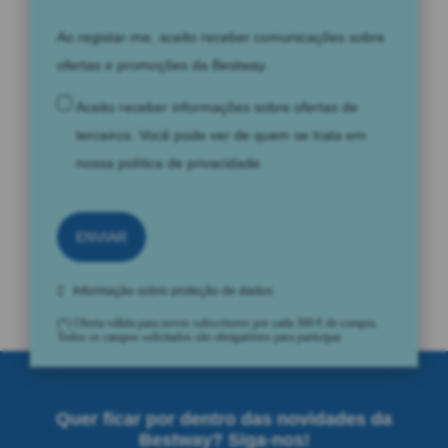
Ao registar-me, aceito receber comunicações sobre
ofertas e promoções da Bestway.
Aceito receber informações sobre ofertas de
terceiros. Você pode ver de quem se trata em
nossa
política de privacidade
.
ENVIAR
Informação sobre proteção de dados
(*) Oferta válida para novos subscritores por cada 300 € de compra.
Todos os campos solicitados são obrigatórios para participar.
Quer ficar por dentro das novidades da
Bestway? Siga-nos!