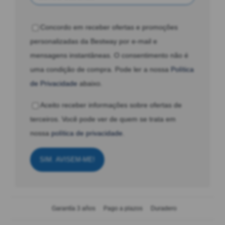
Concordo em receber ofertas e promoções
personalizadas da Bestway por e-mail e
mensagens instantâneas. O consentimento não é
uma condição de compra. Pode ler a nossa
Política
de Privacidade
abaixo.
Aceito receber informações sobre ofertas de
terceiros. Você pode ver de quem se trata em
nossa
política de privacidade
.
SIM. AVISEM-ME!
Garantía 3 años
Pago a plazos
Duradero