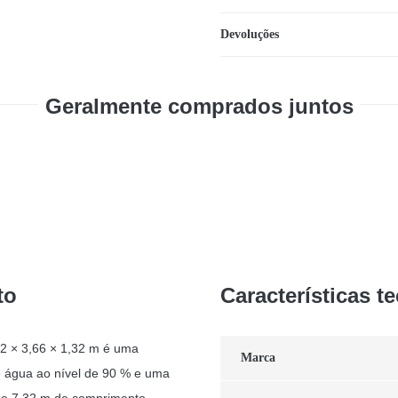
Devoluções
Geralmente comprados juntos
to
Características t
32 × 3,66 × 1,32 m é uma
Marca
e água ao nível de 90 % e uma
 de 7,32 m de comprimento