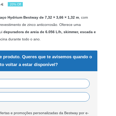
4
€
20% Off
O
O
preço
preço
aço Hydrium Bestway de 7,32 × 3,66 × 1,32 m
, com
original
atual
revestimento de zinco anticorrosão. Oferece uma
ui
era:
é:
depuradora de areia de 6.056 L/h, skimmer, escada e
scina durante todo o ano.
2.511,54 €.
2.009,23 €.
e produto. Queres que te avisemos quando o
to voltar a estar disponível?
fertas e promoções personalizadas da Bestway por e-