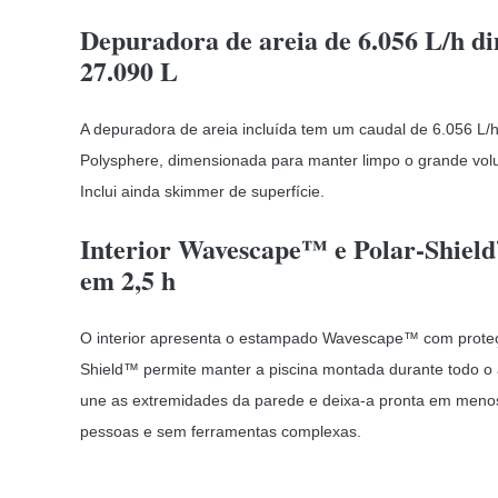
Depuradora de areia de 6.056 L/h d
27.090 L
A depuradora de areia incluída tem um caudal de 6.056 L/h 
Polysphere, dimensionada para manter limpo o grande vo
Inclui ainda skimmer de superfície.
Interior Wavescape™ e Polar-Shie
em 2,5 h
O interior apresenta o estampado Wavescape™ com proteçã
Shield™ permite manter a piscina montada durante todo o
une as extremidades da parede e deixa-a pronta em menos
pessoas e sem ferramentas complexas.