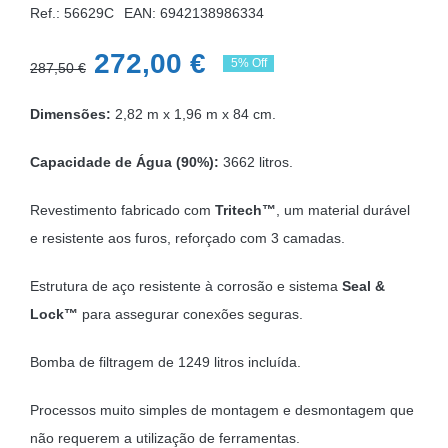
Ref.: 56629C
EAN:
6942138986334
O
O
272,00
€
5% Off
287,50
€
preço
preço
Dimensões:
2,82 m x 1,96 m x 84 cm.
original
atual
era:
é:
Capacidade de Água (90%):
3662 litros.
287,50 €.
272,00 €.
Revestimento fabricado com
Tritech™
, um material durável
e resistente aos furos, reforçado com 3 camadas.
Estrutura de aço resistente à corrosão e sistema
Seal &
Lock™
para assegurar conexões seguras.
Bomba de filtragem de 1249 litros incluída.
Processos muito simples de montagem e desmontagem que
não requerem a utilização de ferramentas.