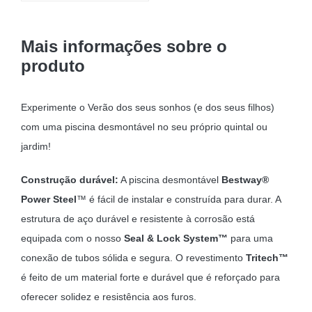
era:
é:
16,00 €.
11,50 €.
Mais informações sobre o
produto
Experimente o Verão dos seus sonhos (e dos seus filhos)
com uma piscina desmontável no seu próprio quintal ou
jardim!
Construção durável:
A piscina desmontável
Bestway®
Power Steel
™ é fácil de instalar e construída para durar. A
estrutura de aço durável e resistente à corrosão está
equipada com o nosso
Seal & Lock System™
para uma
conexão de tubos sólida e segura. O revestimento
Tritech™
é feito de um material forte e durável que é reforçado para
oferecer solidez e resistência aos furos.