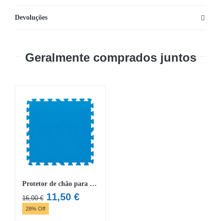
Devoluções
Geralmente comprados juntos
Protetor de chão para piscina Flowclear de 50×50 cm (9 painéis)
O
O
11,50
€
16,00
€
preço
preço
28% Off
original
atual