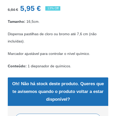
O
O
5,95
€
13% Off
6,84
€
preço
preço
Tamanho:
16,5cm.
original
atual
era:
é:
Dispensa pastilhas de cloro ou bromo até 7,6 cm (não
6,84 €.
5,95 €.
incluídas).
Marcador ajustável para controlar o nível químico.
Conteúdo:
1 diepsnador de químicos.
Oh! Não há stock deste produto. Queres que
te avisemos quando o produto voltar a estar
disponível?