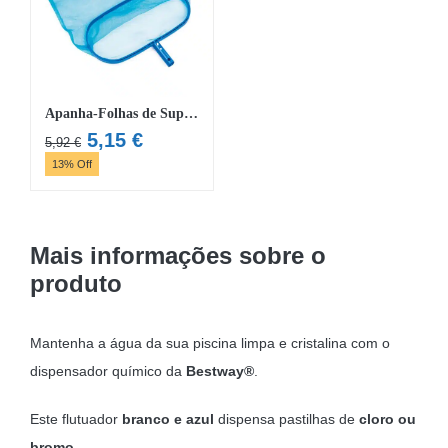
Apanha-Folhas de Superfície Bestway® Flowclear™ 43cm x 21cm
O
O
5,15
€
5,92
€
preço
preço
13% Off
original
atual
era:
é:
5,92 €.
5,15 €.
Mais informações sobre o
produto
Mantenha a água da sua piscina limpa e cristalina com o
dispensador químico da
Bestway®
.
Este flutuador
branco e azul
dispensa pastilhas de
cloro ou
bromo
.