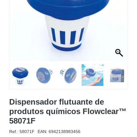
MOBILIÁRIO INSUFLÁVEL
CAMPISMO
ACESSÓRIOS PARA PISCINAS
PEÇAS DE SUBSTITUIÇÃO PARA PISCINAS
PEÇAS DE SUBSTITUIÇÃO PARA SPA
Dispensador flutuante de
produtos químicos Flowclear™
58071F
Ref.: 58071F
EAN:
6942138983456