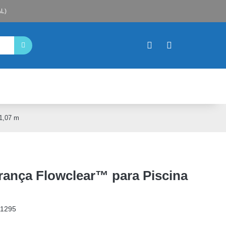
L)
1,07 m
ança Flowclear™ para Piscina
11295