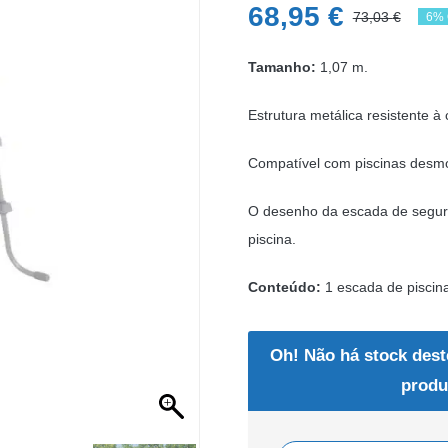
68,95
€
73,03
€
6% 
O
O
pre
pre
Tamanho:
1,07 m.
ori
atu
Estrutura metálica resistente à
era
é:
73,
68,
Compatível com piscinas desmon
O desenho da escada de segu
piscina.
Conteúdo:
1 escada de piscin
Oh! Não há stock dest
produ