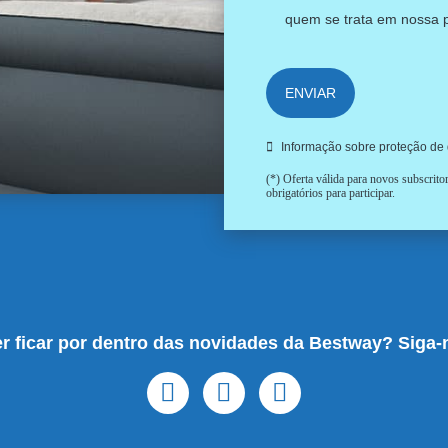
quem se trata em nossa
ENVIAR
Informação sobre proteção de
(*) Oferta válida para novos subscrit
obrigatórios para participar.
r ficar por dentro das novidades da Bestway? Siga-