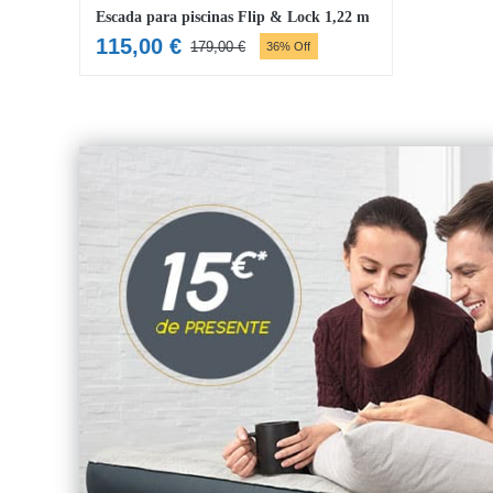
Escada para piscinas Flip & Lock 1,22 m
115,00
€
179,00
€
36% Off
O
O
preço
preço
original
atual
era:
é:
179,00 €.
115,00 €.