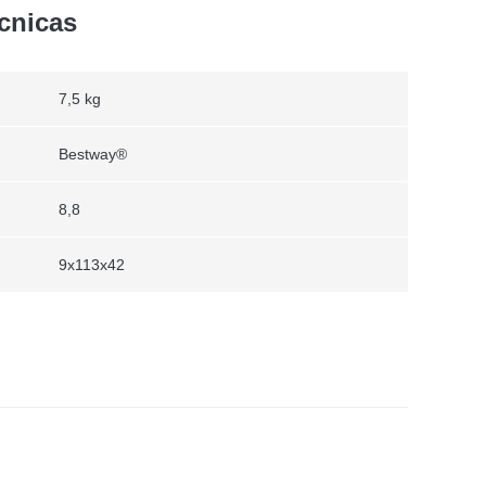
ecnicas
7,5 kg
Bestway®
8,8
9x113x42