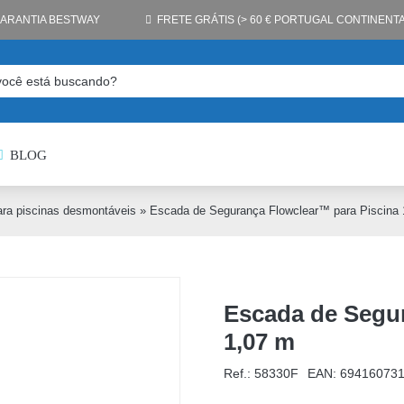
GARANTIA BESTWAY
FRETE GRÁTIS (> 60 € PORTUGAL CONTINENTA
BLOG
ra piscinas desmontáveis
»
Escada de Segurança Flowclear™ para Piscina 
Escada de Segur
1,07 m
Ref.: 58330F
EAN:
69416073