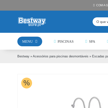
Skip
COM A 
to
content
Pesquisar
MENU
PISCINAS
SPA
Bestway
»
Acessórios para piscinas desmontáveis
»
Escadas pa
%