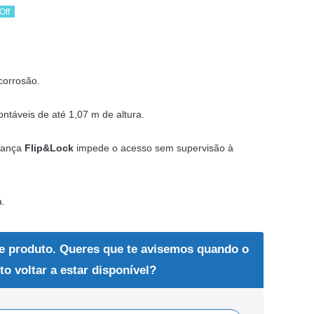
Off
ço
ço
ginal
al
 corrosão.
:
03 €.
95 €.
táveis de até 1,07 m de altura.
rança
Flip&Lock
impede o acesso sem supervisão à
a.
e produto. Queres que te avisemos quando o
to voltar a estar disponível?