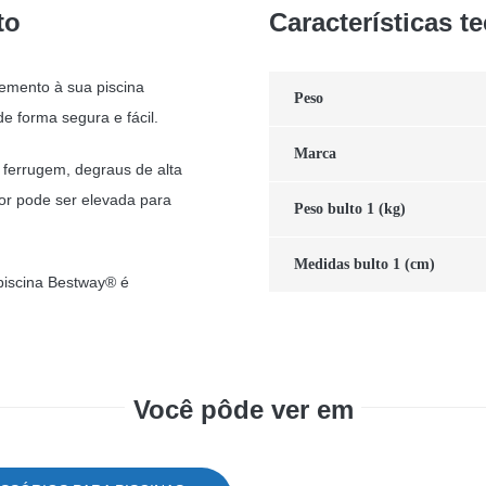
to
Características t
emento à sua piscina
Peso
de forma segura e fácil.
Marca
 ferrugem, degraus de alta
ior pode ser elevada para
Peso bulto 1 (kg)
Medidas bulto 1 (cm)
piscina Bestway® é
Você pôde ver em