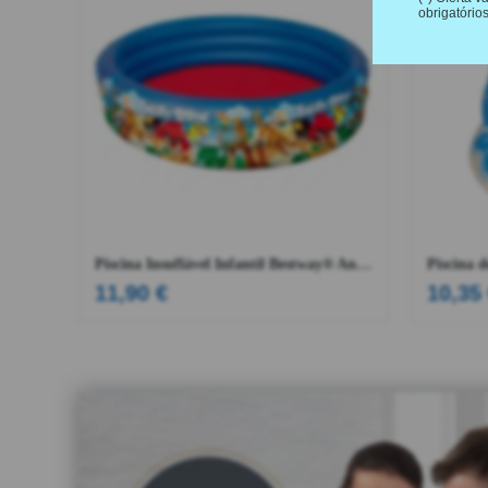
obrigatórios
Piscina Insuflável Infantil Bestway® Angry Birds 1,52 m x 30 cm
11,90
€
10,35