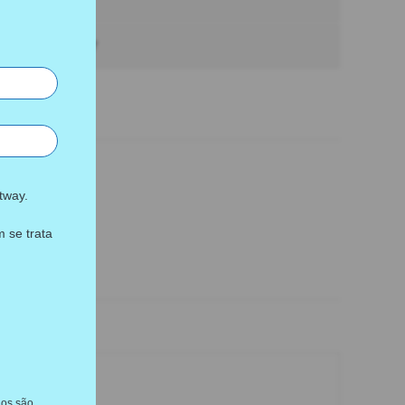
1,645
30x30x7
tway.
S
 se trata
dos são