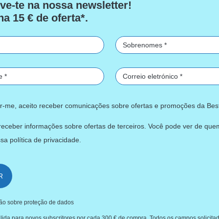
ve-te na nossa newsletter!
a 15 € de oferta*.
 de Jogos Bestway® Sweet
Medidas bulto 1 (cm)
Você pôde ver em
ar-me, aceito receber comunicações sobre ofertas e promoções da Bes
CINAS INSUFLÁVEIS PARA
PISCINAS INSUFLÁVEI
CRIANÇAS
receber informações sobre ofertas de terceiros. Você pode ver de quem
ssa
política de privacidade
.
Você pode gostar
R
ão sobre proteção de dados
válida para novos subscritores por cada 300 € de compra. Todos os campos solicita