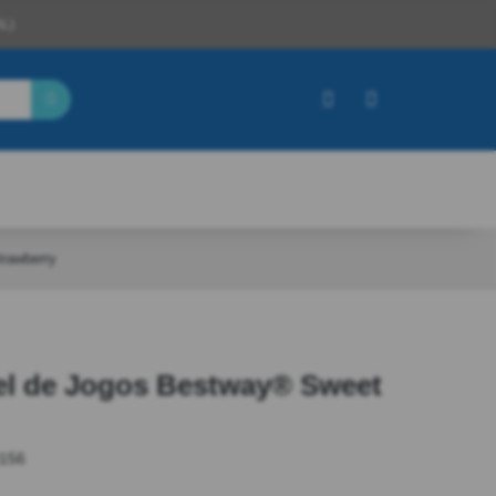
L)
trawberry
vel de Jogos Bestway® Sweet
156