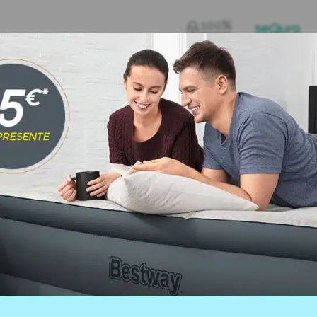
Envio e entrega
Devoluções
to
Características t
os nesta fantástica piscina de
Peso
Marca
rmazenar, esta piscina é perfeita
Peso bulto 1 (kg)