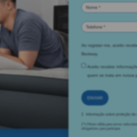
Ao registar-me, aceito rece
Bestway.
Aceito receber informaçõe
quem se trata em nossa
ENVIAR
Informação sobre proteção de
(*) Oferta válida para novos subscrit
obrigatórios para participar.