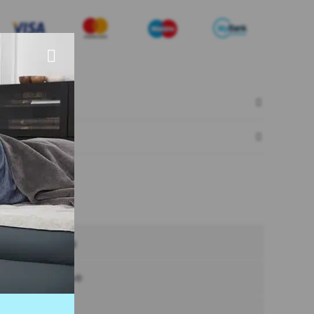
ecnicas
1,551 kg
Bestway®