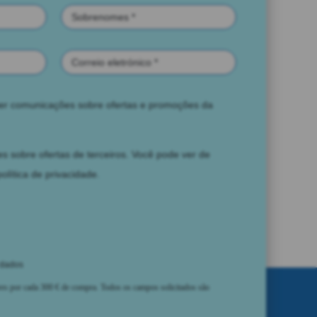
ber comunicações sobre ofertas e promoções da
s sobre ofertas de terceiros. Você pode ver de
política de privacidade
.
 dados
ores por cada 300 € de compra. Todos os campos solicitados são