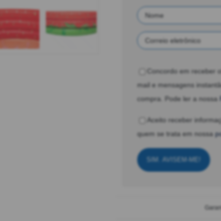
Concordo em receber o
mail e mensagens instant
compra. Pode ler a nossa
Aceito receber informaç
quem se trata em nossa
p
SIM. AVISEM-ME!
Garan