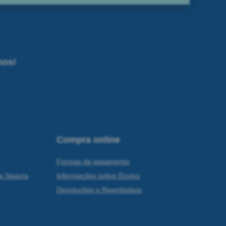
nos!
Compra online
Formas de pagamento
a Sequra
Informações sobre Envios
Devoluções e Reembolsos