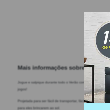
Mais informações sobre o produ
Jogue e salpique durante todo o Verão com os seus pequen
jogos!
Projetada para ser fácil de transportar, fácil de usar e de a
para eles brincarem ao sol.