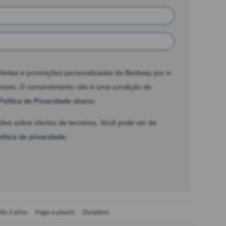
fertas e promoções personalizadas da Bestway por e-
âneas. O consentimento não é uma condição de
Política de Privacidade
abaixo.
ões sobre ofertas de terceiros. Você pode ver de
olítica de privacidade
.
tía 3 años
Pago a plazos
Duradero