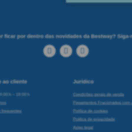
r ficar por dentro das novidades da Bestway? Siga-
 ao cliente
Jurídico
9:00 h – 18:00 h
Condições gerais de venda
nos
Pagamentos Fracionados com 
 frequentes
Política de cookies
Politica de privacidade
Aviso legal