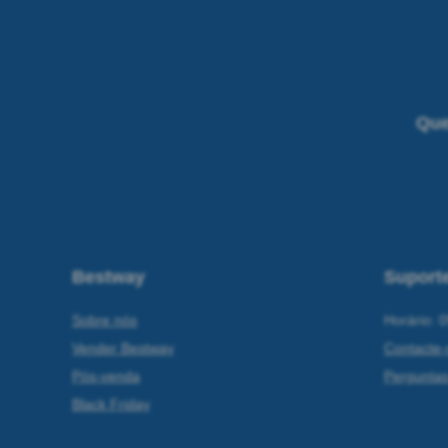
Que
Bestway
Suporte
Sobre nós
Horário: 0
Vender Bestway
Contacte-
Pós-venda
Perguntas
Black Friday