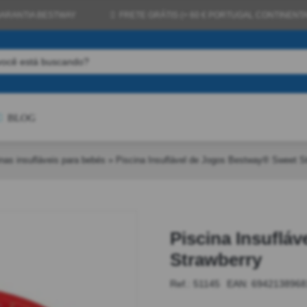
GARANTIA BESTWAY
FRETE GRÁTIS (> 60 € PORTUGAL CONTINENTA
BLOG
nas insufláveis para bebés
»
Piscina Insuflável de Jogos Bestway® Sweet S
Piscina Insuflá
Strawberry
Ref.: 51145
EAN:
6942138968