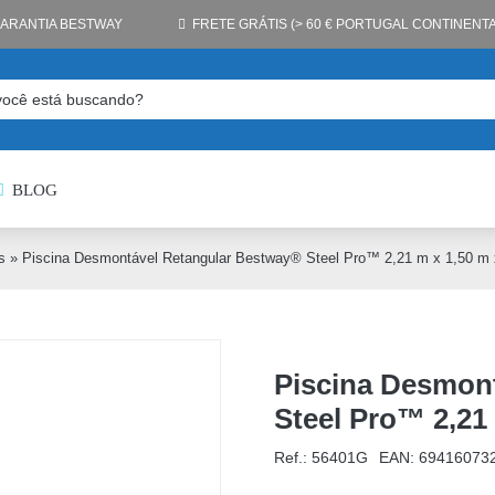
GARANTIA BESTWAY
FRETE GRÁTIS (> 60 € PORTUGAL CONTINENTA
BLOG
s
»
Piscina Desmontável Retangular Bestway® Steel Pro™ 2,21 m x 1,50 m
Piscina Desmon
Steel Pro™ 2,21
Ref.: 56401G
EAN:
69416073