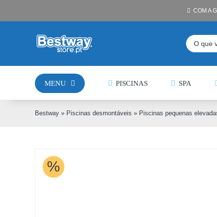
Skip
COM A 
to
content
Pesquisar
MENU
PISCINAS
SPA
Bestway
»
Piscinas desmontáveis
»
Piscinas pequenas elevada
%