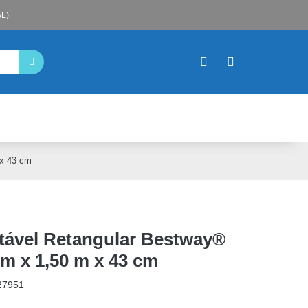
L)
 x 43 cm
tável Retangular Bestway®
 m x 1,50 m x 43 cm
27951