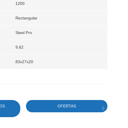
1200
Rectangular
Steel Pro
9,62
83x27x20
EIS
OFERTAS
P