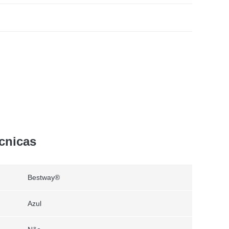
ecnicas
Bestway®
Azul