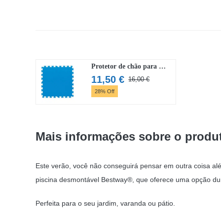
Protetor de chão para piscina Flowclear de 50×50 cm (9 painéis)
11,50
€
16,00
€
O
O
28% Off
preço
preço
original
atual
era:
é:
16,00 €.
11,50 €.
Mais informações sobre o produ
Este verão, você não conseguirá pensar em outra coisa a
piscina desmontável Bestway®, que oferece uma opção dur
Perfeita para o seu jardim, varanda ou pátio.