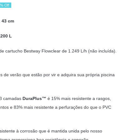
% Off
eço
eço
x 43 cm
ginal
al
1200 L
:
,60 €.
35 €.
e cartucho Bestway Flowclear de 1.249 L/h (não incluída).
 de verão que estão por vir e adquira sua própria piscina
e 3 camadas
DuraPlus™
é 15% mais resistente a rasgos,
entos e 83% mais resistente a perfurações do que o PVC
sistente à corrosão que é mantida unida pelo nosso
tema proporciona boa resistência e conexão.