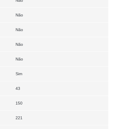
Não
Não
Não
Não
Não
Sim
43
150
221