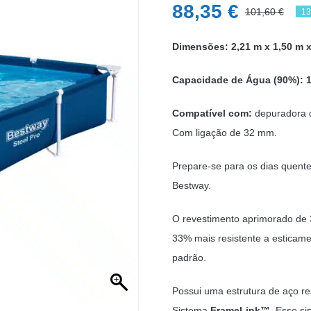
88,35
€
101,60
€
13
O
O
pr
pr
Dimensões: 2,21 m x 1,50 m 
ori
atu
Capacidade de Água (90%): 
era
é:
101
88,
Compatível com:
depuradora d
Com ligação de 32 mm.
Prepare-se para os dias quentes
Bestway.
O revestimento aprimorado d
33% mais resistente a esticam
padrão.
Possui uma estrutura de aço re
Sistema
FrameLink™.
Esse sis