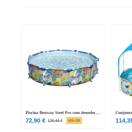
Piscina Bestway Steel Pro com desenho de animais
72,90
€
114,3
126,44
€
42% Off
O
O
preço
preço