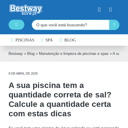
Skip
to
content
Pesquisar
Toggle
Navigation
PISCINAS DESMONTÁVEIS
PISCINAS
SPA
BLOG
SPA INSUFLÁVEL
Bestway
»
Blog
»
Manutenção e limpeza de piscinas e spas
»
A sua pis
PRANCHAS DE PADDLE SURF
8 DE ABRIL DE 2025
CAIAQUES INSUFLÁVEIS
A sua piscina tem a
BARCOS INSUFLÁVEIS
quantidade correta de sal?
INSUFLÁVEIS DE ÁGUA
Calcule a quantidade certa
EQUIPAMENTO DE NATAÇÃO
com estas dicas
COLCHÕES INSUFLÁVEIS