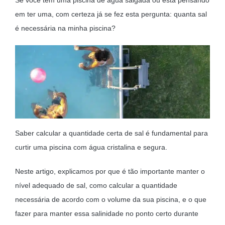
Se você tem uma piscina de água salgada ou está pensando
MOBILIÁRIO INSUFLÁVEL
em ter uma, com certeza já se fez esta pergunta: quanta sal
é necessária na minha piscina?
CAMPISMO
ACESSÓRIOS PARA PISCINAS
PEÇAS DE SUBSTITUIÇÃO PARA PISCINAS
PEÇAS DE SUBSTITUIÇÃO PARA SPA
Saber calcular a quantidade certa de sal é fundamental para
curtir uma piscina com água cristalina e segura.
Neste artigo, explicamos por que é tão importante manter o
nível adequado de sal, como calcular a quantidade
necessária de acordo com o volume da sua piscina, e o que
fazer para manter essa salinidade no ponto certo durante