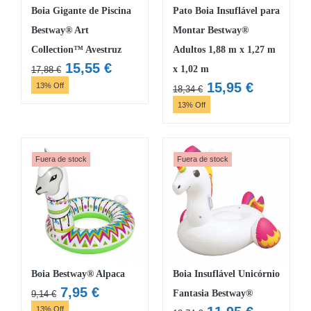
Boia Gigante de Piscina
Pato Boia Insuflável para
Bestway® Art
Montar Bestway®
Collection™ Avestruz
Adultos 1,88 m x 1,27 m
O
O
15,55
€
x 1,02 m
17,88
€
preço
preço
O
O
15,95
€
13% Off
18,34
€
original
atual
preço
preço
13% Off
era:
é:
original
atual
17,88 €.
15,55 €.
era:
é:
18,34 €.
15,95 €.
Fuera de stock
Fuera de stock
Boia Bestway® Alpaca
Boia Insuflável Unicórnio
O
O
7,95
€
Fantasia Bestway®
9,14
€
preço
preço
13% Off