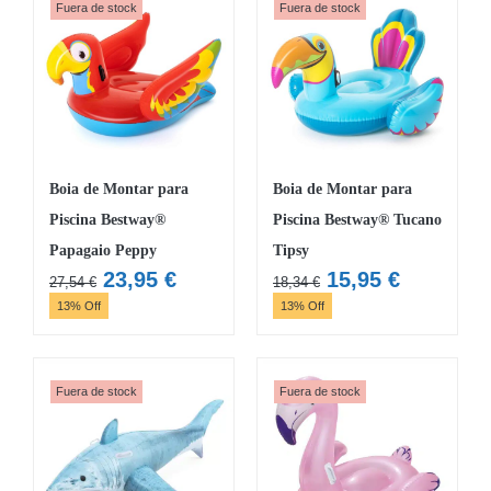
Fuera de stock
Fuera de stock
Boia de Montar para
Boia de Montar para
Piscina Bestway®
Piscina Bestway® Tucano
Papagaio Peppy
Tipsy
O
O
O
O
23,95
€
15,95
€
27,54
€
18,34
€
preço
preço
preço
preço
13% Off
13% Off
original
atual
original
atual
era:
é:
era:
é:
27,54 €.
23,95 €.
18,34 €.
15,95 €.
Fuera de stock
Fuera de stock