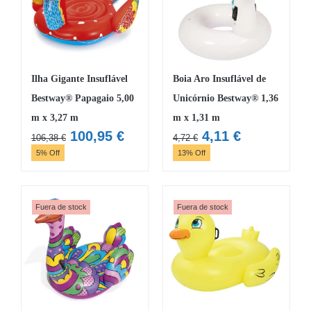
Ilha Gigante Insuflável
Boia Aro Insuflável de
Bestway® Papagaio 5,00
Unicórnio Bestway® 1,36
m x 3,27 m
m x 1,31 m
O
O
O
O
100,95
€
4,11
€
106,38
€
4,72
€
preço
preço
preço
preço
5% Off
13% Off
original
atual
original
atual
era:
é:
era:
é:
106,38 €.
100,95 €.
4,72 €.
4,11 €.
Fuera de stock
Fuera de stock