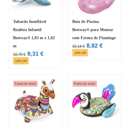
Tubarão Insuflável
Boia de Piscina
Realista Infantil
Bestway® para Montar
Bestway® 1,83 m x 1,02
com Forma de Flamingo
O
O
8,82
€
m
10,14
€
preço
preço
O
O
9,31
€
13% Off
10,70
€
original
atual
preço
preço
13% Off
era:
é:
original
atual
10,14 €.
8,82 €.
era:
é:
10,70 €.
9,31 €.
Fuera de stock
Fuera de stock