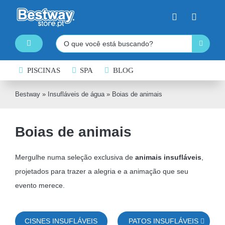
Skip
to
content
Pesquisar
Toggle
Navigation
PISCINAS DESMONTÁVEIS
PISCINAS
SPA
BLOG
SPA INSUFLÁVEL
Bestway
»
Insufláveis de água
»
Boias de animais
PRANCHAS DE PADDLE SURF
Boias de animais
CAIAQUES INSUFLÁVEIS
BARCOS INSUFLÁVEIS
Mergulhe numa seleção exclusiva de
animais insufláveis
,
projetados para trazer a alegria e a animação que seu
INSUFLÁVEIS DE ÁGUA
evento merece.
EQUIPAMENTO DE NATAÇÃO
COLCHÕES INSUFLÁVEIS
CISNES INSUFLÁVEIS
PATOS INSUFLÁVEIS