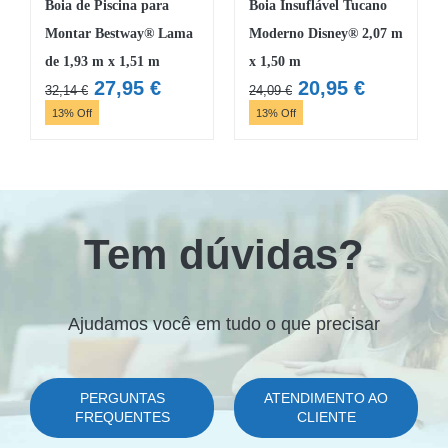
Boia de Piscina para
Boia Insuflável Tucano
Montar Bestway® Lama
Moderno Disney® 2,07 m
de 1,93 m x 1,51 m
x 1,50 m
O
O
O
O
27,95
€
20,95
€
32,14
€
24,09
€
preço
preço
preço
preço
13% Off
13% Off
original
atual
original
atual
era:
é:
era:
é:
32,14 €.
27,95 €.
24,09 €.
20,95 €.
Tem dúvidas?
Ajudamos você em tudo o que precisar
PERGUNTAS
ATENDIMENTO AO
FREQUENTES
CLIENTE