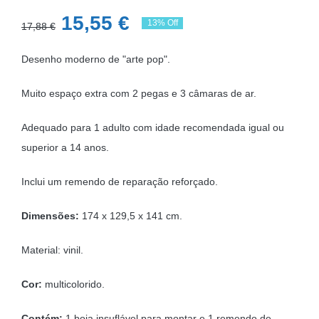
O
O
15,55
€
13% Off
17,88
€
preço
preço
Desenho moderno de "arte pop".
original
atual
era:
é:
Muito espaço extra com 2 pegas e 3 câmaras de ar.
17,88 €.
15,55 €.
Adequado para 1 adulto com idade recomendada igual ou
superior a 14 anos.
Inclui um remendo de reparação reforçado.
Dimensões:
174 x 129,5 x 141 cm.
Material: vinil.
Cor:
multicolorido.
Contém:
1 boia insuflável para montar e 1 remendo de