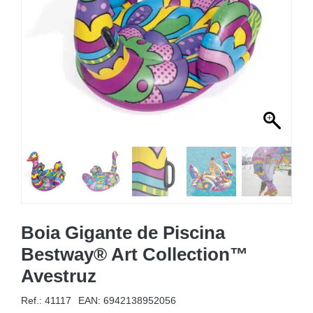
MOBILIÁRIO INSUFLÁVEL
CAMPISMO
ACESSÓRIOS PARA PISCINAS
PEÇAS DE SUBSTITUIÇÃO PARA PISCINAS
PEÇAS DE SUBSTITUIÇÃO PARA SPA
Boia Gigante de Piscina
Bestway® Art Collection™
Avestruz
Ref.: 41117
EAN:
6942138952056