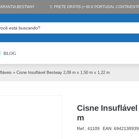
GARANTIA BESTWAY
FRETE GRÁTIS (> 60 € PORTUGAL CONTINENTA
BLOG
fláveis
»
Cisne Insuflável Bestway 2,09 m x 1,50 m x 1,22 m
Cisne Insuflável
m
Ref.: 41109
EAN:
6942138939