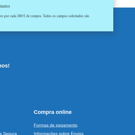
 dados
ores por cada 300 € de compra. Todos os campos solicitados são
nos!
Compra online
Formas de pagamento
a Sequra
Informações sobre Envios