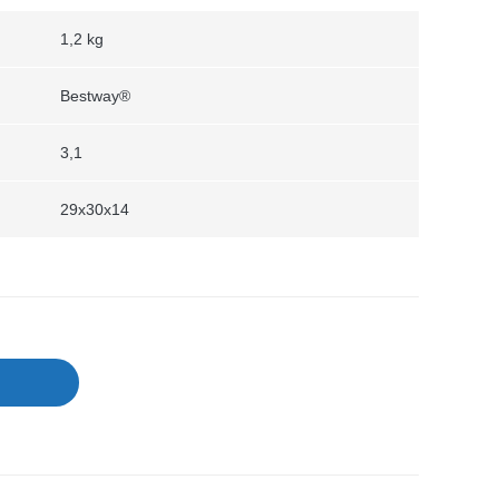
1,2 kg
Bestway®
3,1
29x30x14