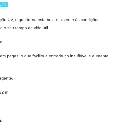
 Off
ço
ço
eção UV, o que torna esta boia resistente às condições
ginal
al
 o seu tempo de vida útil.
:
e.
09 €.
95 €.
 tem pegas, o que facilita a entrada no insuflável e aumenta
egante.
22 m.
r.