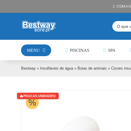
Skip
COM A 
to
content
Pesquisar
MENU
PISCINAS
SPA
Bestway
»
Insufláveis de água
»
Boias de animais
»
Cisnes insu
POUCAS UNIDADES!
%