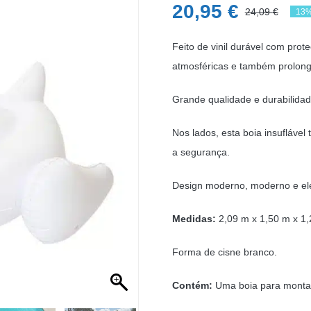
20,95
€
24,09
€
13%
O
O
pre
pre
Feito de vinil durável com prot
ori
atu
atmosféricas e também prolonga
era
é:
Grande qualidade e durabilidad
24,
20,
Nos lados, esta boia insuflável
a segurança.
Design moderno, moderno e el
Medidas:
2,09 m x 1,50 m x 1,
Forma de cisne branco.
Contém:
Uma boia para monta