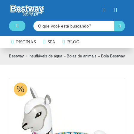
Skip
to
content
Pesquisar
Toggle
Navigation
PISCINAS DESMONTÁVEIS
PISCINAS
SPA
BLOG
SPA INSUFLÁVEL
Bestway
»
Insufláveis de água
»
Boias de animais
»
Boia Bestway® Al
PRANCHAS DE PADDLE SURF
CAIAQUES INSUFLÁVEIS
%
BARCOS INSUFLÁVEIS
INSUFLÁVEIS DE ÁGUA
EQUIPAMENTO DE NATAÇÃO
COLCHÕES INSUFLÁVEIS