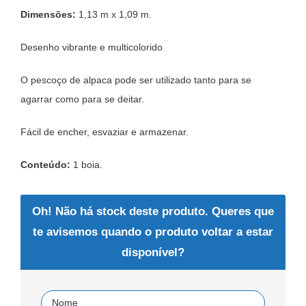
preço
preço
Dimensões:
1,13 m x 1,09 m.
original
atual
era:
é:
Desenho vibrante e multicolorido
9,14 €.
7,95 €.
O pescoço de alpaca pode ser utilizado tanto para se
agarrar como para se deitar.
Fácil de encher, esvaziar e armazenar.
Conteúdo:
1 boia.
Oh! Não há stock deste produto. Queres que
te avisemos quando o produto voltar a estar
disponível?