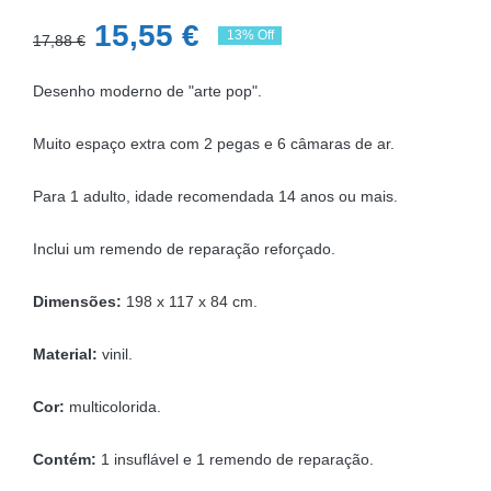
O
O
15,55
€
13% Off
17,88
€
preço
preço
Desenho moderno de "arte pop".
original
atual
era:
é:
Muito espaço extra com 2 pegas e 6 câmaras de ar.
17,88 €.
15,55 €.
Para 1 adulto, idade recomendada 14 anos ou mais.
Inclui um remendo de reparação reforçado.
Dimensões:
198 x 117 x 84 cm.
Material:
vinil.
Cor:
multicolorida.
Contém:
1 insuflável e 1 remendo de reparação.