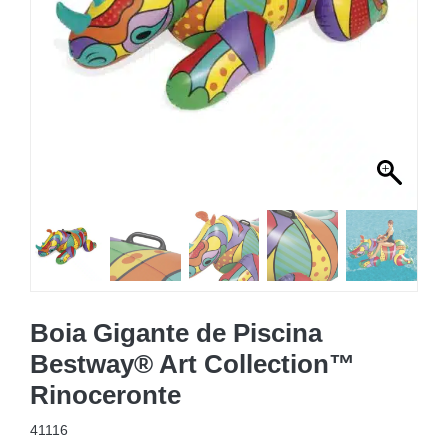
MOBILIÁRIO INSUFLÁVEL
CAMPISMO
ACESSÓRIOS PARA PISCINAS
PEÇAS DE SUBSTITUIÇÃO PARA PISCINAS
PEÇAS DE SUBSTITUIÇÃO PARA SPA
Boia Gigante de Piscina
Bestway® Art Collection™
Rinoceronte
41116