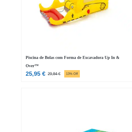
Piscina de Bolas com Forma de Excavadora Up In &
Over™
25,95
€
29,84
€
13% Off
O
O
preço
preço
original
atual
era:
é:
29,84 €.
25,95 €.