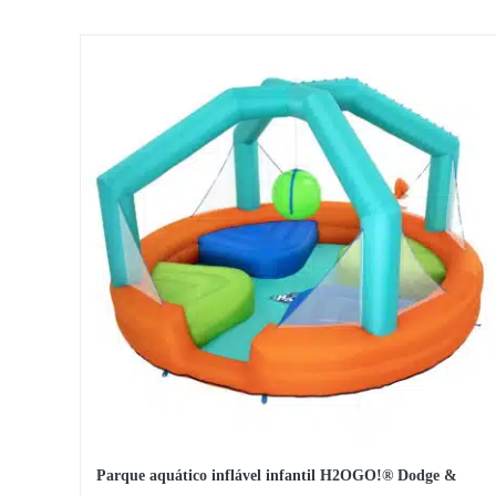
original
atual
era:
é:
28,64 €.
24,91 €.
Parque aquático inflável infantil H2OGO!® Dodge &