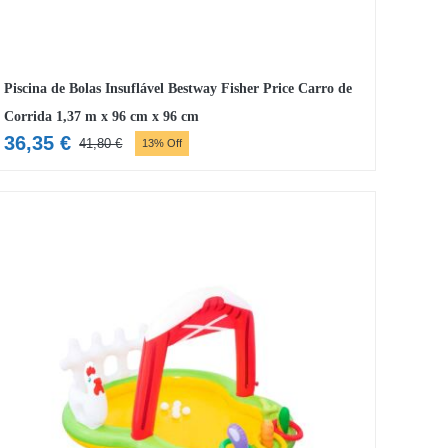
Piscina de Bolas Insuflável Bestway Fisher Price Carro de
Corrida 1,37 m x 96 cm x 96 cm
36,35
€
41,80
€
13% Off
O
O
preço
preço
original
atual
era:
é:
41,80 €.
36,35 €.