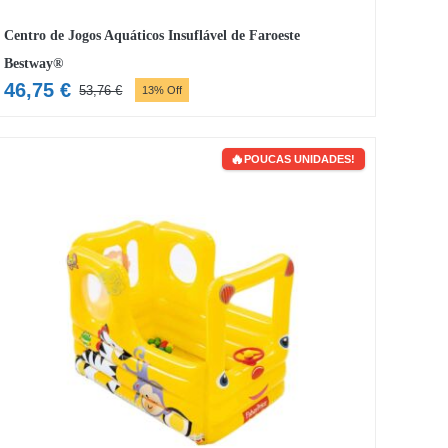
Centro de Jogos Aquáticos Insuflável de Faroeste
Bestway®
46,75
€
53,76
€
13% Off
O
O
preço
preço
original
atual
POUCAS UNIDADES!
era:
é:
53,76 €.
46,75 €.