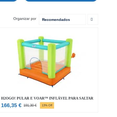
Organizar por
Recomendados
H2OGO! PULAR E VOAR™ INFLÁVEL PARA SALTAR
166,35
€
191,30
€
13% Off
O
O
preço
preço