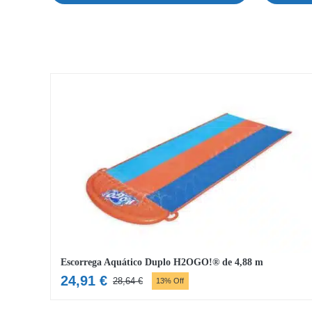
Escorrega Aquático Duplo H2OGO!® de 4,88 m
24,91
€
28,64
€
13% Off
O
O
preço
preço