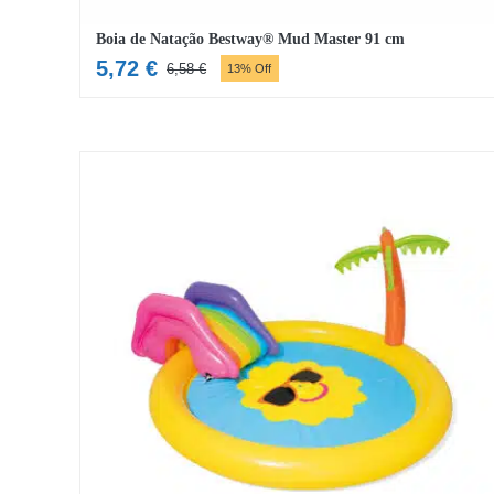
Boia de Natação Bestway® Mud Master 91 cm
5,72
€
6,58
€
13% Off
O
O
preço
preço
original
atual
era:
é:
6,58 €.
5,72 €.