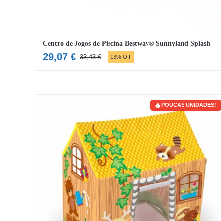
Centro de Jogos de Piscina Bestway® Sunnyland Splash
29,07
€
33,43
€
13% Off
O
O
preço
preço
original
atual
era:
é:
POUCAS UNIDADES!
33,43 €.
29,07 €.