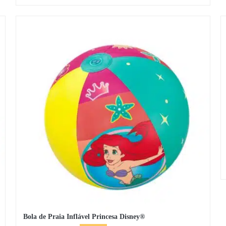
preço
preço
original
atual
era:
é:
20,27 €.
17,63 €.
Bola de Praia Inflável Princesa Disney®