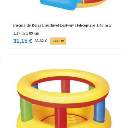
Piscina de Bolas Insuflável Bestway Helicóptero 1,40 m x
1,27 m x 89 cm
31,15
€
35,82
€
13% Off
O
O
preço
preço
original
atual
era:
é:
35,82 €.
31,15 €.