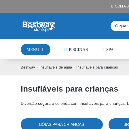
Skip
COM A 
to
content
Pesquisar
MENU
PISCINAS
SPA
Bestway
»
Insufláveis de água
»
Insufláveis para crianças
Insufláveis para crianças
Diversão segura e colorida com insufláveis para crianças
BÓIAS PARA CRIANÇAS
BR