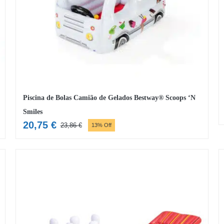
Piscina de Bolas Camião de Gelados Bestway® Scoops ‘N
Smiles
20,75
€
23,86
€
13% Off
O
O
preço
preço
original
atual
era:
é:
23,86 €.
20,75 €.