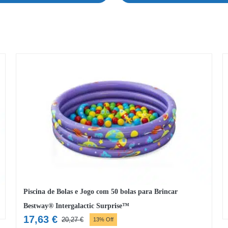
Piscina de Bolas e Jogo com 50 bolas para Brincar
Bestway® Intergalactic Surprise™
17,63
€
20,27
€
13% Off
O
O