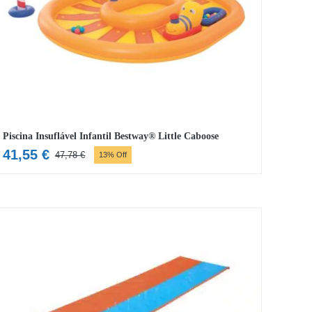
Piscina Insuflável Infantil Bestway® Little Caboose
41,55
€
47,78
€
13% Off
O
O
preço
preço
original
atual
era:
é:
47,78 €.
41,55 €.