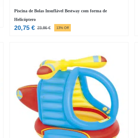
Piscina de Bolas Insuflável Bestway com forma de
Helicóptero
20,75
€
23,86
€
13% Off
O
O
preço
preço
original
atual
era:
é:
23,86 €.
20,75 €.