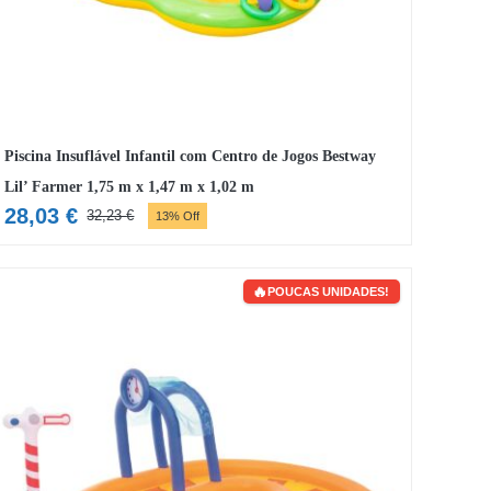
Piscina Insuflável Infantil com Centro de Jogos Bestway
Lil’ Farmer 1,75 m x 1,47 m x 1,02 m
28,03
€
32,23
€
13% Off
O
O
preço
preço
original
atual
POUCAS UNIDADES!
era:
é:
32,23 €.
28,03 €.