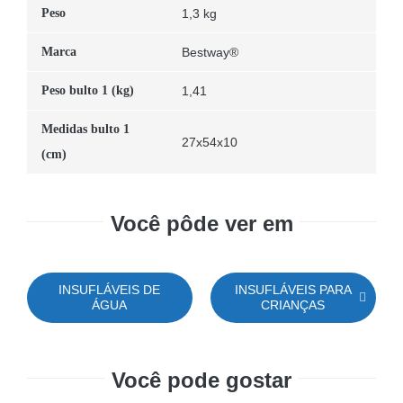
Peso
1,3 kg
Marca
Bestway®
Peso bulto 1 (kg)
1,41
Medidas bulto 1
27x54x10
(cm)
Você pôde ver em
INSUFLÁVEIS DE
INSUFLÁVEIS PARA
ÁGUA
CRIANÇAS
Você pode gostar