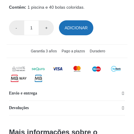
Contém:
1 piscina e 40 bolas coloridas.
ADICIONAR
Quantidade
de
Piscina
Garantía 3 años
Pago a plazos
Duradero
de
Bolas
Play
Land
Bestway®
Envio e entrega
Devoluções
Mais informações sobre o