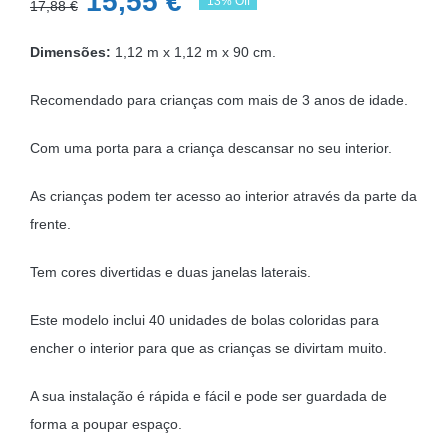
O
O
15,55
€
13% Off
17,88
€
preço
preço
Dimensões:
1,12 m x 1,12 m x 90 cm.
original
atual
era:
é:
Recomendado para crianças com mais de 3 anos de idade.
17,88 €.
15,55 €.
Com uma porta para a criança descansar no seu interior.
As crianças podem ter acesso ao interior através da parte da
frente.
Tem cores divertidas e duas janelas laterais.
Este modelo inclui 40 unidades de bolas coloridas para
encher o interior para que as crianças se divirtam muito.
A sua instalação é rápida e fácil e pode ser guardada de
forma a poupar espaço.