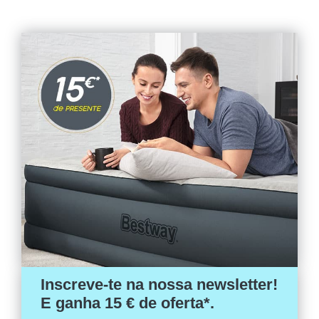
era:
é:
era:
é:
29,84 €.
25,95 €.
35,82 €.
31,15 €.
Inscreve-te na nossa newsletter!
E ganha 15 € de oferta*.