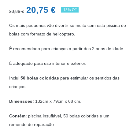
O
O
20,75
€
13% Off
23,86
€
preço
preço
Os mais pequenos vão divertir-se muito com esta piscina de
original
atual
bolas com formato de helicóptero.
era:
é:
23,86 €.
20,75 €.
É recomendado para crianças a partir dos 2 anos de idade.
É adequado para uso interior e exterior.
Inclui
50 bolas coloridas
para estimular os sentidos das
crianças.
Dimensões:
132cm x 79cm x 68 cm.
Contém:
piscina insuflável, 50 bolas coloridas e um
remendo de reparação.