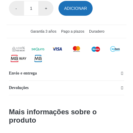
ADICIONAR
Quantidade
de
Piscina
Garantía 3 años
Pago a plazos
Duradero
de
Bolas
Insuflável
Bestway
com
Envio e entrega
forma
de
Devoluções
Helicóptero
Mais informações sobre o
produto