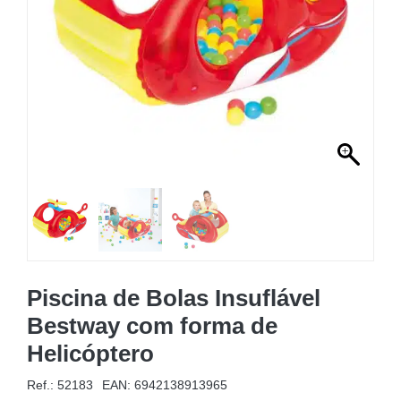
MOBILIÁRIO INSUFLÁVEL
CAMPISMO
ACESSÓRIOS PARA PISCINAS
PEÇAS DE SUBSTITUIÇÃO PARA PISCINAS
PEÇAS DE SUBSTITUIÇÃO PARA SPA
Piscina de Bolas Insuflável
Bestway com forma de
Helicóptero
Ref.: 52183
EAN:
6942138913965