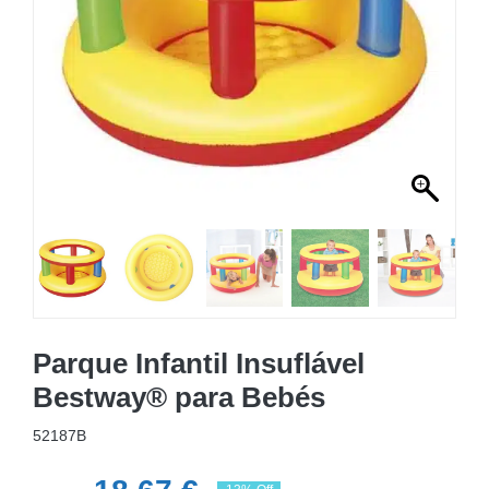
MOBILIÁRIO INSUFLÁVEL
CAMPISMO
ACESSÓRIOS PARA PISCINAS
PEÇAS DE SUBSTITUIÇÃO PARA PISCINAS
PEÇAS DE SUBSTITUIÇÃO PARA SPA
Parque Infantil Insuflável
Bestway® para Bebés
52187B