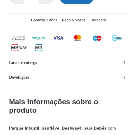
Quantidade
de
Parque
Garantía 3 años
Pago a plazos
Duradero
Infantil
Insuflável
Bestway®
para
Bebés
Envio e entrega
Devoluções
Mais informações sobre o
produto
Parque Infantil Insuflável Bestway® para Bebés
com