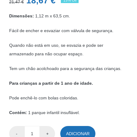
O
O
18,67
€
13% Off
21,47
€
preço
preço
Dimensões:
1,12 m x 63,5 cm.
original
atual
era:
é:
Fácil de encher e esvaziar com válvula de segurança.
21,47 €.
18,67 €.
Quando não está em uso, se esvazia e pode ser
armazenado para não ocupar espaço.
Tem um chão acolchoado para a segurança das crianças.
Para crianças a partir de 1 ano de idade.
Pode enchê-lo com bolas coloridas.
Contém:
1 parque infantil insuflável.
ADICIONAR