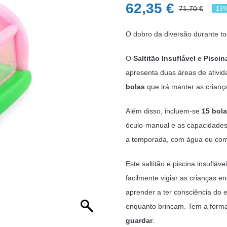
62,35
€
71,70
€
13%
O
O
pre
pre
O dobro da diversão durante to
ori
atu
O
Saltitão Insuflável e Pisc
era
é:
apresenta duas áreas de ativid
71,
62,
bolas
que irá manter as criança
Além disso, incluem-se
15 bola
óculo-manual e as capacidades 
a temporada, com água ou com 
Este saltitão e piscina insufláv
facilmente vigiar as crianças e
aprender a ter consciência do 
enquanto brincam. Tem a forma
guardar
.