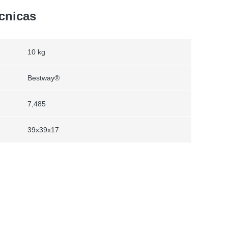
ecnicas
10 kg
Bestway®
7,485
39x39x17