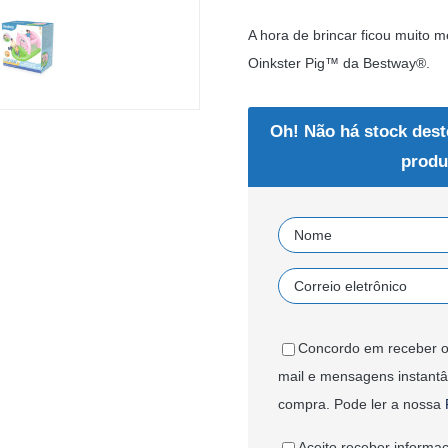
A hora de brincar ficou muito me
Oinkster Pig™ da Bestway®.
Oh! Não há stock dest
produ
Concordo em receber o
mail e mensagens instant
compra. Pode ler a nossa
Aceito receber informaç