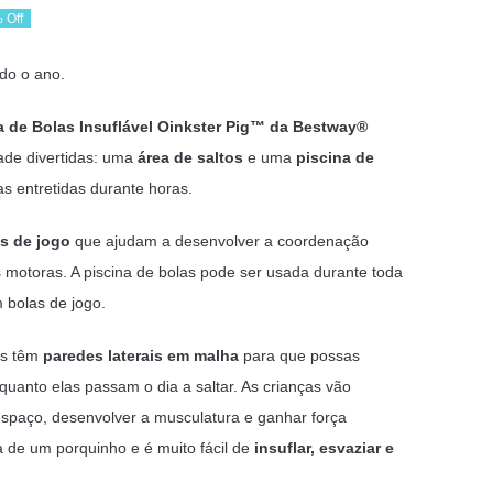
 Off
ço
ço
do o ano.
ginal
al
ina de Bolas Insuflável Oinkster Pig™ da Bestway®
:
ade divertidas: uma
área de saltos
e uma
piscina de
70 €.
35 €.
s entretidas durante horas.
s de jogo
que ajudam a desenvolver a coordenação
motoras. A piscina de bolas pode ser usada durante toda
bolas de jogo.
eis têm
paredes laterais em malha
para que possas
nquanto elas passam o dia a saltar. As crianças vão
espaço, desenvolver a musculatura e ganhar força
 de um porquinho e é muito fácil de
insuflar, esvaziar e