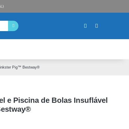
L)
l Oinkster Pig™ Bestway®
el e Piscina de Bolas Insuflável
Bestway®