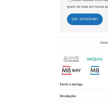
quem se trata em nossa
p
SIM. AVISEM-ME!
Garan
Envio e entrega
Devoluções