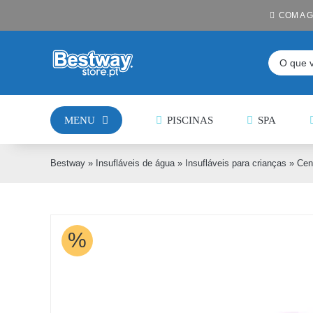
Skip
COM A 
to
content
Pesquisar
MENU
PISCINAS
SPA
Bestway
»
Insufláveis de água
»
Insufláveis para crianças
»
Cen
%