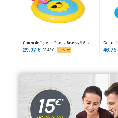
Centro de Jogos de Piscina Bestway® Sunnyland Splash
29,07
€
46,75
33,43
€
13% Off
O
O
preço
preço
original
atual
era:
é:
33,43 €.
29,07 €.