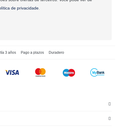
olítica de privacidade
.
tía 3 años
Pago a plazos
Duradero