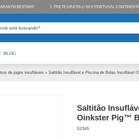
GARANTIA BESTWAY
FRETE GRÁTIS (> 60 € PORTUGAL CONTINENTA
BLOG
tros de jogos insufláveis
»
Saltitão Insuflável e Piscina de Bolas Insufláve
Saltitão Insufláv
Oinkster Pig™ 
52345