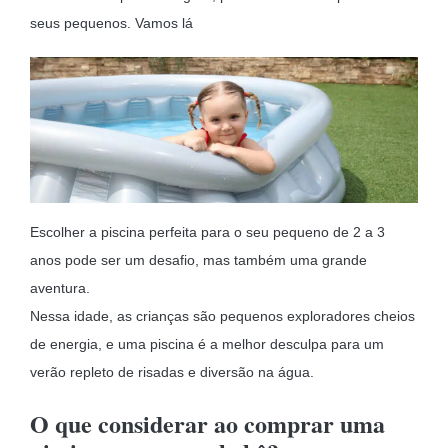
MOBILIÁRIO INSUFLÁVEL
seus pequenos. Vamos lá
CAMPISMO
ACESSÓRIOS PARA PISCINAS
PEÇAS DE SUBSTITUIÇÃO PARA PISCINAS
PEÇAS DE SUBSTITUIÇÃO PARA SPA
Escolher a piscina perfeita para o seu pequeno de 2 a 3
anos pode ser um desafio, mas também uma grande
aventura.
Nessa idade, as crianças são pequenos exploradores cheios
de energia, e uma piscina é a melhor desculpa para um
verão repleto de risadas e diversão na água.
O que considerar ao comprar uma