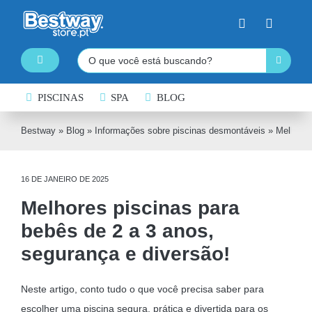
Skip
to
content
Pesquisar
Toggle
Navigation
PISCINAS DESMONTÁVEIS
PISCINAS
SPA
BLOG
SPA INSUFLÁVEL
Bestway
»
Blog
»
Informações sobre piscinas desmontáveis
»
Melhores
PRANCHAS DE PADDLE SURF
16 DE JANEIRO DE 2025
CAIAQUES INSUFLÁVEIS
Melhores piscinas para
BARCOS INSUFLÁVEIS
bebês de 2 a 3 anos,
INSUFLÁVEIS DE ÁGUA
segurança e diversão!
EQUIPAMENTO DE NATAÇÃO
Neste artigo, conto tudo o que você precisa saber para
COLCHÕES INSUFLÁVEIS
escolher uma piscina segura, prática e divertida para os