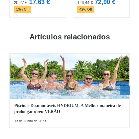
O
O
O
O
17,63
€
72,90
€
20,27
€
126,44
€
preço
preço
preço
preço
13% Off
42% Off
original
atual
original
atual
era:
é:
era:
é:
20,27 €.
17,63 €.
126,44 €.
72,90 €.
Artículos relacionados
Piscinas Desmontáveis HYDRIUM. A Melhor maneira de
prolongar o seu VERÃO
13 de Junho de 2023