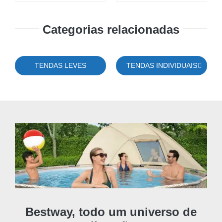
era:
é:
era:
é:
11,90 €.
10,35 €.
11,90 €.
10,35 €.
Categorias relacionadas
TENDAS LEVES
TENDAS INDIVIDUAIS
Bestway, todo um universo de