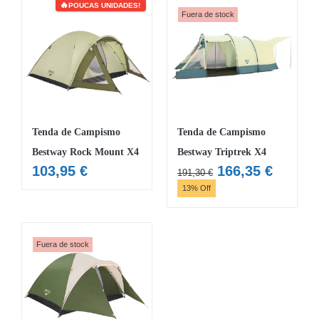
POUCAS UNIDADES!
MOBILIÁRIO INSUFLÁVEL
Fuera de stock
CAMPISMO
ACESSÓRIOS PARA PISCINAS
PEÇAS DE SUBSTITUIÇÃO PARA PISCINAS
PEÇAS DE SUBSTITUIÇÃO PARA SPA
Tenda de Campismo
Tenda de Campismo
Bestway Rock Mount X4
Bestway Triptrek X4
O
O
103,95
€
166,35
€
191,30
€
preço
preço
13% Off
original
atual
era:
é:
191,30 €.
166,35 
Fuera de stock