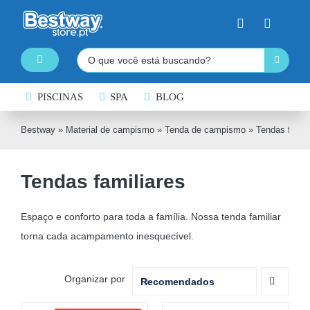
Skip
to
content
Pesquisar
Toggle
Navigation
PISCINAS DESMONTÁVEIS
PISCINAS
SPA
BLOG
SPA INSUFLÁVEL
Bestway
»
Material de campismo
»
Tenda de campismo
»
Tendas famili
PRANCHAS DE PADDLE SURF
Tendas familiares
CAIAQUES INSUFLÁVEIS
BARCOS INSUFLÁVEIS
Espaço e conforto para toda a família. Nossa tenda familiar
torna cada acampamento inesquecível.
INSUFLÁVEIS DE ÁGUA
EQUIPAMENTO DE NATAÇÃO
Organizar por
Recomendados
COLCHÕES INSUFLÁVEIS