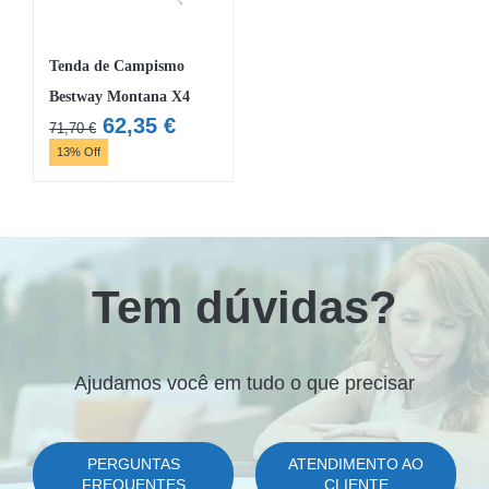
Tenda de Campismo
Bestway Montana X4
O
O
62,35
€
71,70
€
preço
preço
13% Off
original
atual
era:
é:
71,70 €.
62,35 €.
Tem dúvidas?
Ajudamos você em tudo o que precisar
PERGUNTAS
ATENDIMENTO AO
FREQUENTES
CLIENTE