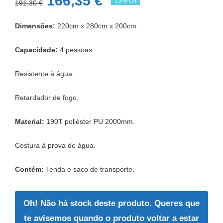
O
O
166,35
€
13% Off
191,30
€
preço
preço
Dimensões:
220cm x 280cm x 200cm.
original
atual
era:
é:
Capacidade:
4 pessoas.
191,30 €.
166,35 €.
Resistente à água.
Retardador de fogo.
Material:
190T poliéster PU 2000mm.
Costura à prova de água.
Contém:
Tenda e saco de transporte.
Oh! Não há stock deste produto. Queres que
te avisemos quando o produto voltar a estar