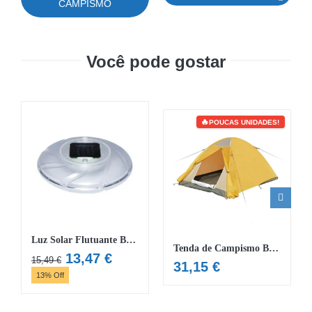
CAMPISMO
Você pode gostar
POUCAS UNIDADES!
Luz Solar Flutuante Bestway®
Tenda de Campismo Bestway® Natoura
O
O
13,47
€
15,49
€
31,15
€
preço
preço
13% Off
original
atual
era:
é: