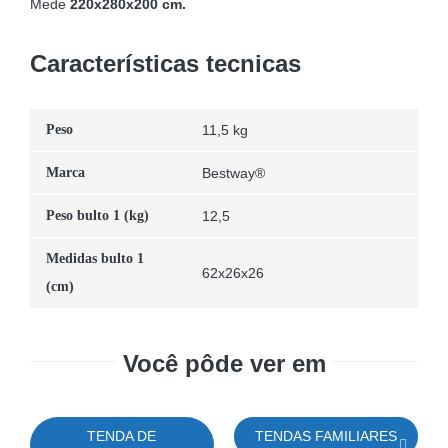
Mede
220x280x200 cm.
Características tecnicas
Peso
11,5 kg
Marca
Bestway®
Peso bulto 1 (kg)
12,5
Medidas bulto 1
62x26x26
(cm)
Você pôde ver em
TENDA DE
TENDAS FAMILIARES