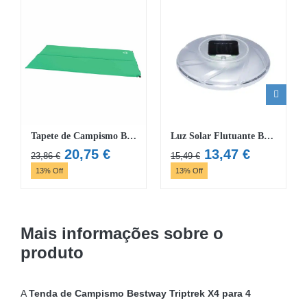
Tapete de Campismo Bestway Mondor 186 cm x 110 cm x 4 cm
Luz Solar Flutuante Bestway®
O
O
O
O
20,75
€
13,47
€
23,86
€
15,49
€
preço
preço
preço
preço
13% Off
13% Off
original
atual
original
atual
era:
é:
era:
é:
23,86 €.
20,75 €.
15,49 €.
13,47 €.
Mais informações sobre o
produto
A
Tenda de Campismo Bestway Triptrek X4 para 4