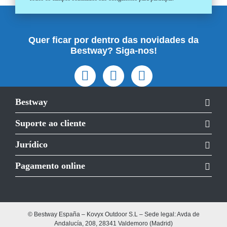
Quer ficar por dentro das novidades da
Bestway? Siga-nos!
Bestway
Suporte ao cliente
Jurídico
Pagamento online
© Bestway España – Kovyx Outdoor S.L – Sede legal: Avda de
Andalucía, 208, 28341 Valdemoro (Madrid)