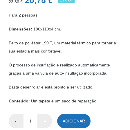
O
O
20,75
€
13% Off
23,86
€
preço
preço
Para 2 pessoas.
original
atual
era:
é:
Dimensões:
186x110x4 cm.
23,86 €.
20,75 €.
Feito de poliéster 190 T, um material térmico para tornar a
sua estadia mais confortável.
O processo de insuflação é realizado automaticamente
graças a uma válvula de auto-insuflação incorporada.
Basta desenrolar e está pronto a ser utilizado.
Conteúdo:
Um tapete e um saco de reparação.
ADICIONAR
Quantidade