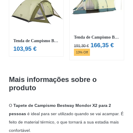
Tenda de Campismo Bestway Triptrek X4
Tenda de Campismo Bestway Rock Mount X4
O
O
166,35
€
191,30
€
103,95
€
preço
preço
13% Off
original
atual
era:
é:
191,30 €.
166,35 
Mais informações sobre o
produto
O
Tapete de Campismo Bestway Mondor X2 para 2
pessoas
é ideal para ser utilizado quando se vai acampar. É
feito de material térmico, o que tornará a sua estadia mais
confortável.