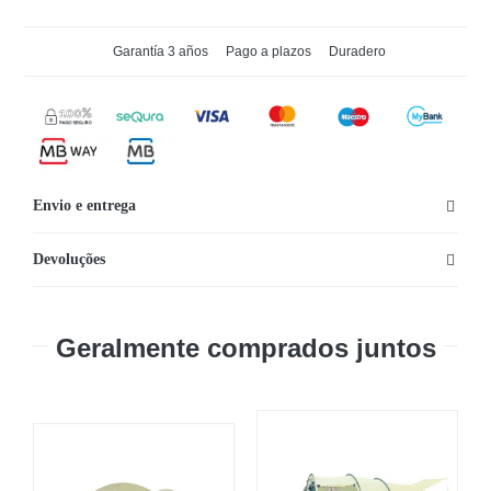
de
Tapete
Garantía 3 años
Pago a plazos
Duradero
de
Campismo
Bestway
Mondor
186
Envio e entrega
cm
x
Devoluções
110
cm
Geralmente comprados juntos
x
4
cm