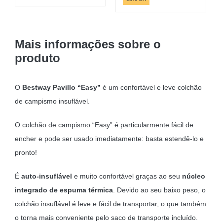
original
atual
era:
é:
191,30 €.
166,35 
Mais informações sobre o
produto
O
Bestway Pavillo “Easy”
é um confortável e leve colchão
de campismo insuflável.
O colchão de campismo “Easy” é particularmente fácil de
encher e pode ser usado imediatamente: basta estendê-lo e
pronto!
É
auto-insuflável
e muito confortável graças ao seu
núcleo
integrado de espuma térmica
. Devido ao seu baixo peso, o
colchão insuflável é leve e fácil de transportar, o que também
o torna mais conveniente pelo saco de transporte incluído.