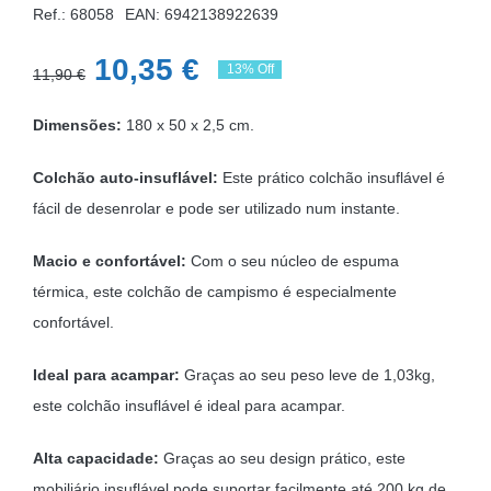
Ref.: 68058
EAN:
6942138922639
O
O
10,35
€
13% Off
11,90
€
preço
preço
Dimensões:
180 x 50 x 2,5 cm.
original
atual
era:
é:
Colchão auto-insuflável:
Este prático colchão insuflável é
11,90 €.
10,35 €.
fácil de desenrolar e pode ser utilizado num instante.
Macio e confortável:
Com o seu núcleo de espuma
térmica, este colchão de campismo é especialmente
confortável.
Ideal para acampar:
Graças ao seu peso leve de 1,03kg,
este colchão insuflável é ideal para acampar.
Alta capacidade:
Graças ao seu design prático, este
mobiliário insuflável pode suportar facilmente até 200 kg de