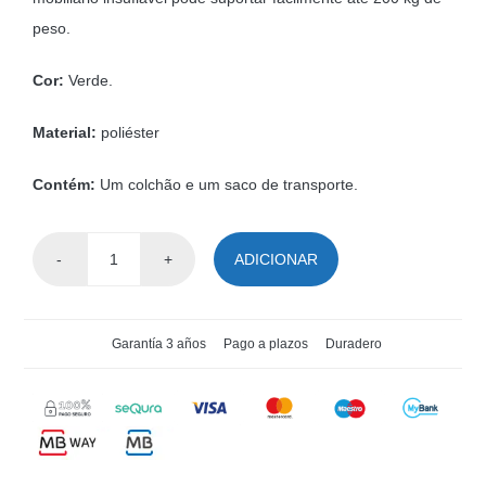
peso.
Cor:
Verde.
Material:
poliéster
Contém:
Um colchão e um saco de transporte.
ADICIONAR
Quantidade
de
Colchão
Garantía 3 años
Pago a plazos
Duradero
Individual
de
Campismo
Auto-
Insuflável