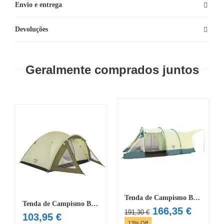
Envio e entrega
Bestway®
Pavillo
Devoluções
"Easy"
180
Geralmente comprados juntos
cm
x
50
cm
x
2,5
cm
Tenda de Campismo Bestway Triptrek X4
Tenda de Campismo Bestway Rock Mount X4
O
O
166,35
€
191,30
€
103,95
€
preço
preço
13% Off