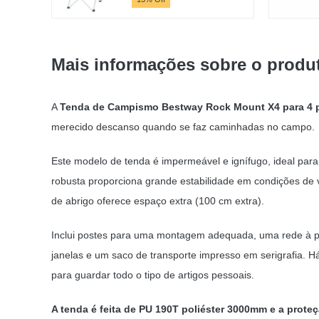
preço
preço
original
atual
era:
é:
18,34 €.
15,95 €.
Mais informações sobre o produ
A
Tenda de Campismo Bestway Rock Mount X4 para 4 
merecido descanso quando se faz caminhadas no campo.
Este modelo de tenda é impermeável e ignífugo, ideal para
robusta proporciona grande estabilidade em condições de
de abrigo oferece espaço extra (100 cm extra).
Inclui postes para uma montagem adequada, uma rede à pr
janelas e um saco de transporte impresso em serigrafia. H
para guardar todo o tipo de artigos pessoais.
A tenda é feita de PU 190T poliéster 3000mm e a proteç