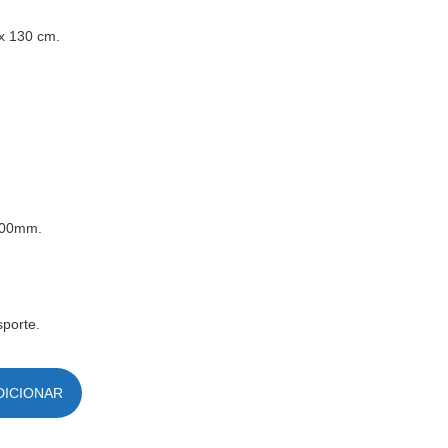
x 130 cm.
000mm.
porte.
DICIONAR