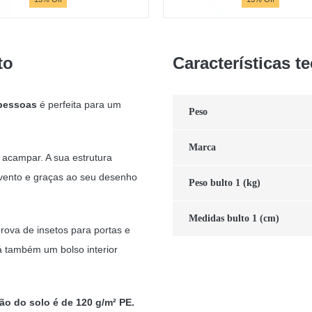
preço
preço
original
atual
era:
é:
23,86 €.
20,75 €.
to
Características t
pessoas
é perfeita para um
Peso
Marca
 acampar. A sua estrutura
 vento e graças ao seu desenho
Peso bulto 1 (kg)
Medidas bulto 1 (cm)
ova de insetos para portas e
á também um bolso interior
ão do solo é de 120 g/m² PE.