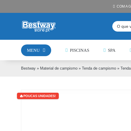
Skip
COM A 
to
content
Pesquisar
MENU
PISCINAS
SPA
Bestway
»
Material de campismo
»
Tenda de campismo
»
Tenda
POUCAS UNIDADES!