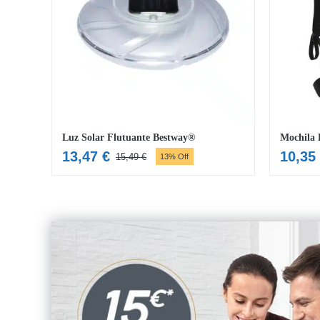
Luz Solar Flutuante Bestway®
13,47
€
10,35
15,49
€
13% Off
O
O
preço
preço
original
atual
era:
é:
15,49 €.
13,47 €.