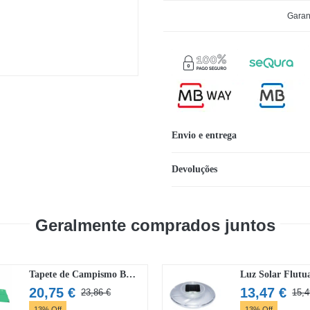
Tenda
Garan
de
Campismo
Bestway
Rock
Mount
X4
Envio e entrega
Devoluções
Geralmente comprados juntos
Tapete de Campismo Bestway Mondor 186 cm x 110 cm x 4 cm
20,75
€
13,47
€
23,86
€
15,
O
O
13% Off
13% Off