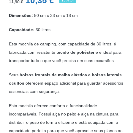
O
O
10,35
€
13% Off
11,90
€
preço
preço
Dimensões:
50 cm x 33 cm x 18 cm
original
atual
era:
é:
Capacidade:
30 litros
11,90 €.
10,35 €.
Esta mochila de camping, com capacidade de 30 litros, é
fabricada com resistente
tecido de poliéster
e é ideal para
transportar tudo o que você precisa em suas excursões.
Seus
bolsos frontais de malha elástica e bolsos laterais
ocultos
oferecem espaço adicional para guardar acessórios
essenciais com segurança.
Esta mochila oferece conforto e funcionalidade
incomparáveis. Possui alça no peito e alça na cintura para
distribuir o peso de forma eficiente e está equipada com a
capacidade perfeita para que você aproveite seus planos ao