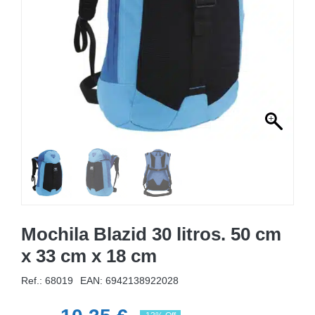
MOBILIÁRIO INSUFLÁVEL
CAMPISMO
ACESSÓRIOS PARA PISCINAS
PEÇAS DE SUBSTITUIÇÃO PARA PISCINAS
PEÇAS DE SUBSTITUIÇÃO PARA SPA
Mochila Blazid 30 litros. 50 cm
x 33 cm x 18 cm
Ref.: 68019
EAN:
6942138922028