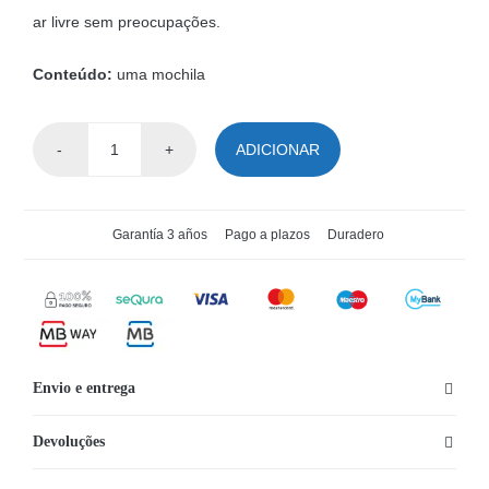
ar livre sem preocupações.
Conteúdo:
uma mochila
ADICIONAR
Quantidade
de
Mochila
Garantía 3 años
Pago a plazos
Duradero
Blazid
30
litros.
50
cm
Envio e entrega
x
33
Devoluções
cm