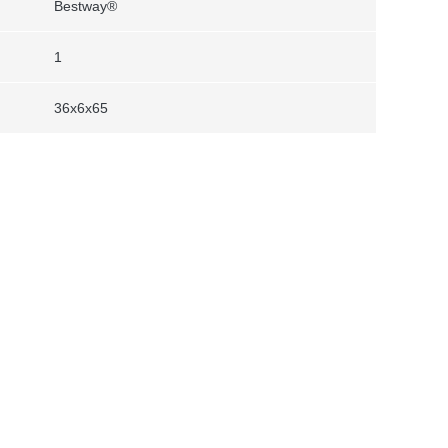
Bestway®
1
36x6x65