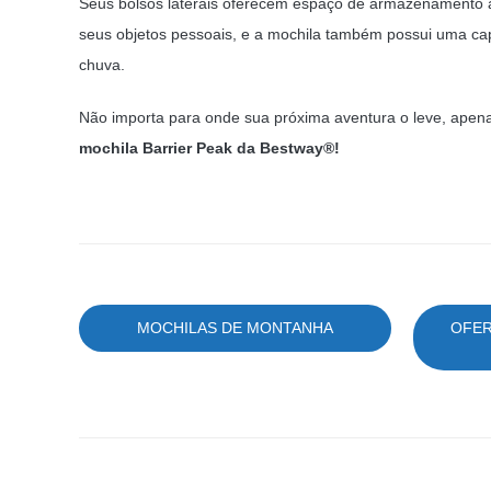
Seus bolsos laterais oferecem espaço de armazenamento ad
seus objetos pessoais, e a mochila também possui uma cap
chuva.
Não importa para onde sua próxima aventura o leve, apen
mochila Barrier Peak da Bestway®!
MOCHILAS DE MONTANHA
OFER