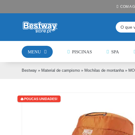
Skip
COM A 
to
content
Pesquisar
MENU
PISCINAS
SPA
Bestway
»
Material de campismo
»
Mochilas de montanha
»
MO
POUCAS UNIDADES!