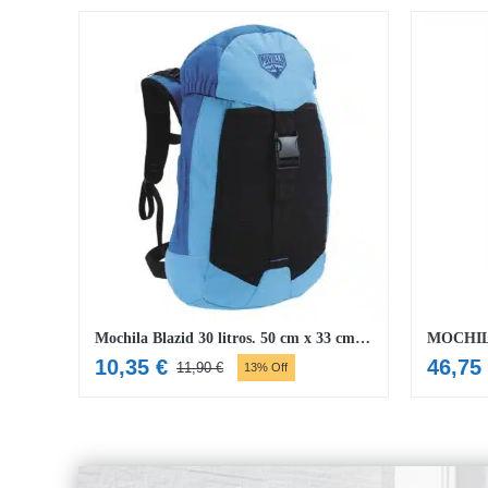
Mochila Blazid 30 litros. 50 cm x 33 cm x 18 cm
MOCHIL
10,35
€
46,75
11,90
€
13% Off
O
O
preço
preço
original
atual
era:
é:
11,90 €.
10,35 €.