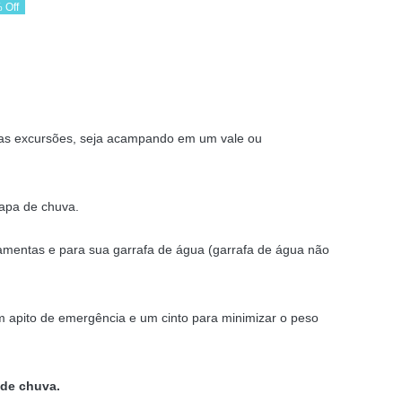
 Off
ço
ço
ginal
al
:
76 €.
75 €.
suas excursões, seja acampando em um vale ou
capa de chuva.
mentas e para sua garrafa de água (garrafa de água não
m apito de emergência e um cinto para minimizar o peso
 de chuva.