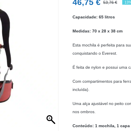
46,75
€
53,76
€
13%
O
O
pre
pre
Capacidade: 65 litros
ori
atu
Medidas: 70 x 28 x 38 cm
era
é:
53,
46,
Esta mochila é perfeita para 
conquistando o Everest.
É feita de nylon e possui uma 
Com compartimentos para ferra
incluída).
Uma alça ajustável no peito co
nos ombros.
Conteúdo: 1 mochila, 1 capa