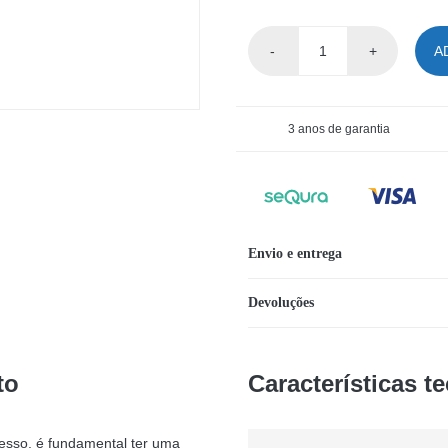
A
Quantidade
de
MOCHILA
3 anos de garantia
BARRIER
PEAK
65L
Envio e entrega
Devoluções
to
Características t
cesso, é fundamental ter uma