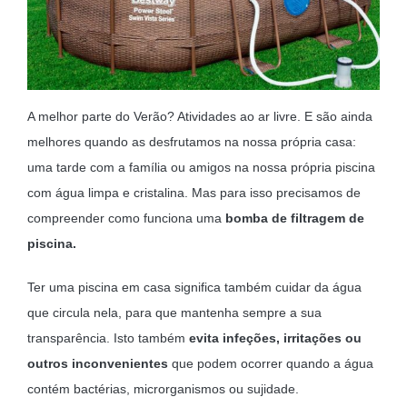
MOBILIÁRIO INSUFLÁVEL
CAMPISMO
ACESSÓRIOS PARA PISCINAS
A melhor parte do Verão? Atividades ao ar livre. E são ainda
PEÇAS DE SUBSTITUIÇÃO PARA PISCINAS
melhores quando as desfrutamos na nossa própria casa:
uma tarde com a família ou amigos na nossa própria piscina
PEÇAS DE SUBSTITUIÇÃO PARA SPA
com água limpa e cristalina. Mas para isso precisamos de
compreender como funciona uma
bomba de filtragem de
piscina.
Ter uma piscina em casa significa também cuidar da água
que circula nela, para que mantenha sempre a sua
transparência. Isto também
evita infeções, irritações ou
outros inconvenientes
que podem ocorrer quando a água
contém bactérias, microrganismos ou sujidade.