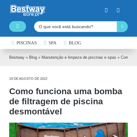
Skip
to
content
Pesquisar
Toggle
Navigation
PISCINAS DESMONTÁVEIS
PISCINAS
SPA
BLOG
SPA INSUFLÁVEL
Bestway
»
Blog
»
Manutenção e limpeza de piscinas e spas
»
Como fun
PRANCHAS DE PADDLE SURF
19 DE AGOSTO DE 2022
CAIAQUES INSUFLÁVEIS
Como funciona uma bomba
BARCOS INSUFLÁVEIS
de filtragem de piscina
INSUFLÁVEIS DE ÁGUA
desmontável
EQUIPAMENTO DE NATAÇÃO
COLCHÕES INSUFLÁVEIS