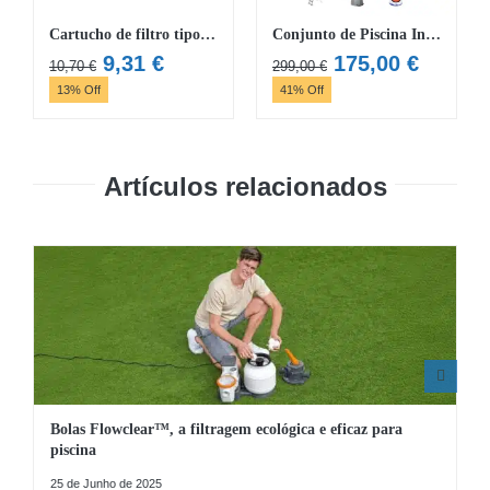
Cartucho de filtro tipo IV Flowclear
Conjunto de Piscina Insuflável Redonda Bestway® Fast Set™ de 4,57 m x 1,22 m
O
O
O
O
9,31
€
175,00
€
10,70
€
299,00
€
preço
preço
preço
preço
13% Off
41% Off
original
atual
original
atual
era:
é:
era:
é:
10,70 €.
9,31 €.
299,00 €.
175,00 
Artículos relacionados
Bolas Flowclear™, a filtragem ecológica e eficaz para
piscina
25 de Junho de 2025