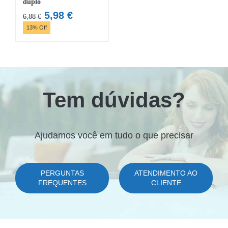
duplo
O
O
5,98
€
6,88
€
preço
preço
13% Off
original
atual
era:
é:
6,88 €.
5,98 €.
Tem dúvidas?
Ajudamos você em tudo o que precisar
PERGUNTAS
ATENDIMENTO AO
FREQUENTES
CLIENTE