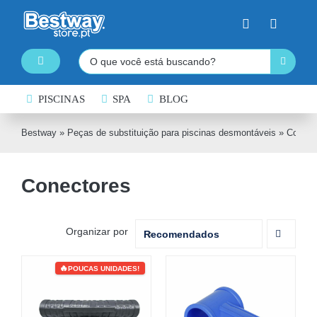
Skip
to
content
Pesquisar
Toggle
Navigation
PISCINAS DESMONTÁVEIS
PISCINAS
SPA
BLOG
SPA INSUFLÁVEL
Bestway
»
Peças de substituição para piscinas desmontáveis
»
Conect
PRANCHAS DE PADDLE SURF
Conectores
CAIAQUES INSUFLÁVEIS
BARCOS INSUFLÁVEIS
Organizar por
Recomendados
INSUFLÁVEIS DE ÁGUA
POUCAS UNIDADES!
EQUIPAMENTO DE NATAÇÃO
COLCHÕES INSUFLÁVEIS