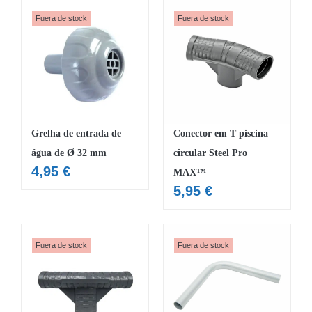
Fuera de stock
Fuera de stock
Grelha de entrada de
Conector em T piscina
água de Ø 32 mm
circular Steel Pro
4,95
€
MAX™
5,95
€
Fuera de stock
Fuera de stock