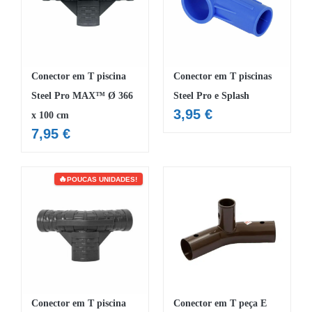
MOBILIÁRIO INSUFLÁVEL
CAMPISMO
ACESSÓRIOS PARA PISCINAS
Conector em T piscina
Conector em T piscinas
Steel Pro MAX™ Ø 366
Steel Pro e Splash
PEÇAS DE SUBSTITUIÇÃO PARA PISCINAS
3,95
€
x 100 cm
PEÇAS DE SUBSTITUIÇÃO PARA SPA
7,95
€
POUCAS UNIDADES!
Conector em T piscina
Conector em T peça E