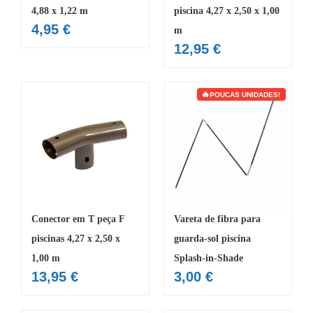
4,88 x 1,22 m
piscina 4,27 x 2,50 x 1,00
4,95
€
m
12,95
€
POUCAS UNIDADES!
Conector em T peça F
Vareta de fibra para
piscinas 4,27 x 2,50 x
guarda-sol piscina
1,00 m
Splash-in-Shade
13,95
€
3,00
€