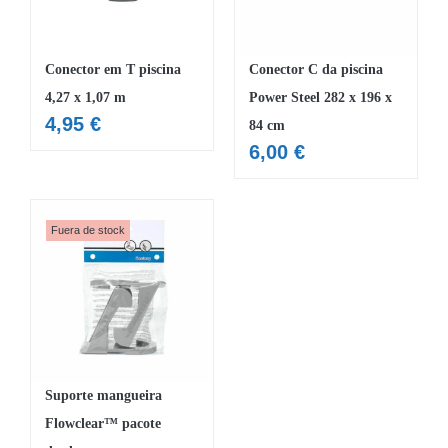
Conector em T piscina
Conector C da piscina
4,27 x 1,07 m
Power Steel 282 x 196 x
4,95
€
84 cm
6,00
€
Fuera de stock
Suporte mangueira
Flowclear™ pacote