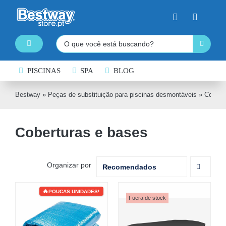
Skip
to
content
Pesquisar
Toggle
Navigation
PISCINAS DESMONTÁVEIS
PISCINAS
SPA
BLOG
SPA INSUFLÁVEL
Bestway
»
Peças de substituição para piscinas desmontáveis
»
Cobert
PRANCHAS DE PADDLE SURF
Coberturas e bases
CAIAQUES INSUFLÁVEIS
BARCOS INSUFLÁVEIS
Organizar por
Recomendados
INSUFLÁVEIS DE ÁGUA
POUCAS UNIDADES!
EQUIPAMENTO DE NATAÇÃO
Fuera de stock
COLCHÕES INSUFLÁVEIS