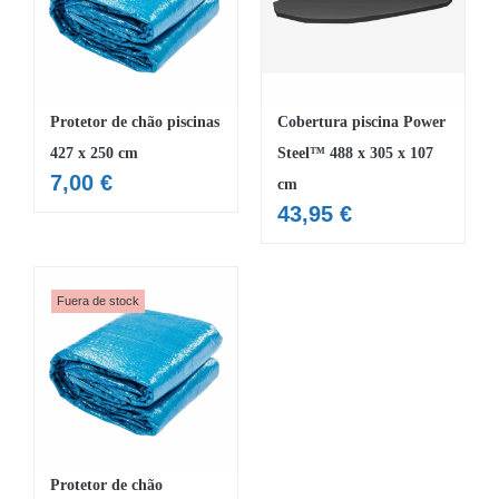
MOBILIÁRIO INSUFLÁVEL
CAMPISMO
ACESSÓRIOS PARA PISCINAS
Protetor de chão piscinas
Cobertura piscina Power
427 x 250 cm
Steel™ 488 x 305 x 107
PEÇAS DE SUBSTITUIÇÃO PARA PISCINAS
7,00
€
cm
PEÇAS DE SUBSTITUIÇÃO PARA SPA
43,95
€
Fuera de stock
Protetor de chão