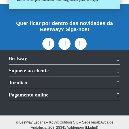
Quer ficar por dentro das novidades da
Bestway? Siga-nos!
Bestway
Suporte ao cliente
Jurídico
Pagamento online
© Bestway España – Kovyx Outdoor S.L – Sede legal: Avda de
Andalucía, 208, 28341 Valdemoro (Madrid)