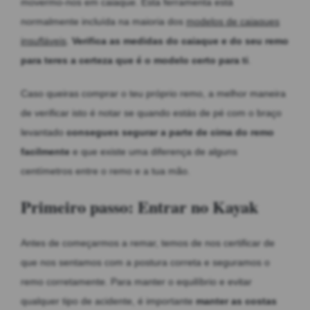
movermo-nos em caiaque. Esta ferramenta está
normalmente incluída na maioria dos
modelos de caiaques
insufláveis
.
Verifica as medidas do caiaque e do seu remo
para teres a certeza que é o modelo certo para ti
.
Caso queiras comprar o teu próprio remo, a melhor maneira
de verificar isto é notar se quando estás de pé com o braço
levantado
consegues segurar a parte de cima do remo
facilmente
e que existe uma diferença de alguns
centímetros entre o remo e a tua mão.
Primeiro passo: Entrar no Kayak
Antes de começarmos a remar, temos de nos certificar de
que nos sentamos com a postura correta e seguramos o
remo corretamente. Para manter o equilíbrio e evitar
qualquer tipo de acidente, é importante
manter as costas