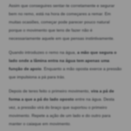
Assim que conseguires sentar-te corretamente e segurar
bem no remo, está na hora de começares a remar. Em
muitas ocasiões, começar pode parecer pouco natural
porque o movimento que tens de fazer não é
necessariamente aquele em que pensas instintivamente.
Quando introduzes o remo na água,
a mão que segura o
lado onde a lâmina entra na água tem apenas uma
função de apoio
. Enquanto a mão oposta exerce a pressão
que impulsiona a pá para trás.
Depois de teres feito o primeiro movimento,
vira a pá de
forma a que a pá do lado oposto
entre na água. Desta
vez, a pressão virá do braço que suportou o primeiro
movimento. Repete a ação de um lado e do outro para
manter o caiaque em movimento.