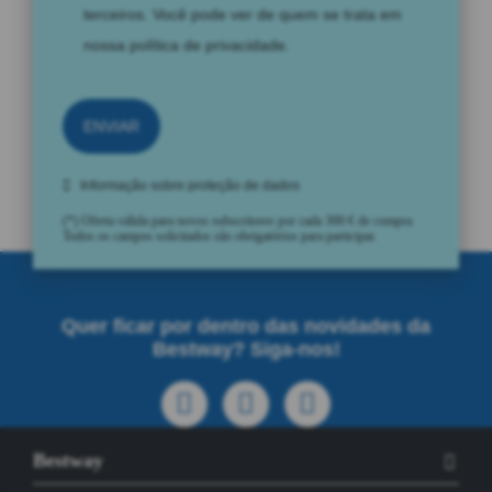
terceiros. Você pode ver de quem se trata em
nossa
política de privacidade
.
ENVIAR
Informação sobre proteção de dados
(*) Oferta válida para novos subscritores por cada 300 € de compra.
Todos os campos solicitados são obrigatórios para participar.
Quer ficar por dentro das novidades da
Bestway? Siga-nos!
Bestway