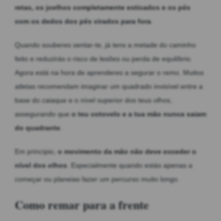
retas, os
joelhos completamente esticados e os pés
com os dedos dos pés virados para fora
.
Quando souberes sentar-te, já tens a metade do caminho
feito e reduzirás o risco de lesões ou perda de equilíbrio.
Agora está na hora de aprenderes a segurar o remo. Muitos
atletas recomendam imaginar um quadrado invisível entre a
base do caiaque e o nível superior dos teus olhos,
assegurando que
o teu cotovelo e a tua mão nunca saiam
do quadrante
.
Em princípio,
o movimento da mão não deve exceder o
nível dos olhos
. Especialmente quando estás apenas a
começar ou planeias fazer um percurso muito longo.
Como remar para a frente