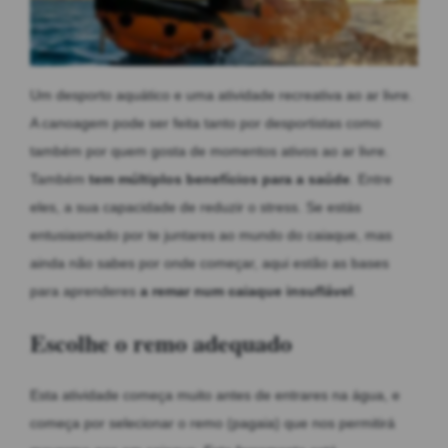
MOBILIÁRIO INSUFLÁVEL
CAMPISMO
Um desporto aquático e uma atividade recreativa ao ar livre.
ACESSÓRIOS PARA PISCINAS
A canoagem pode ser feita tanto por desportistas como
PEÇAS DE SUBSTITUIÇÃO PARA PISCINAS
também por quem gosta de momentos ativos ao ar livre.
Também
tem múltiplos benefícios para a saúde
. Entre
PEÇAS DE SUBSTITUIÇÃO PARA SPA
eles, a sua capacidade de reduzir o stress. Se estás
entusiasmado por te juntares ao mundo do caiaque, mas
ainda não sabes por onde começar, aqui estão as bases
para aprenderes
a remar num caiaque insuflável
.
Escolhe o remo adequado
Esta atividade começa muito antes de entrares na água, e
começa por selecionar o remo (pagaia) que nos permitirá