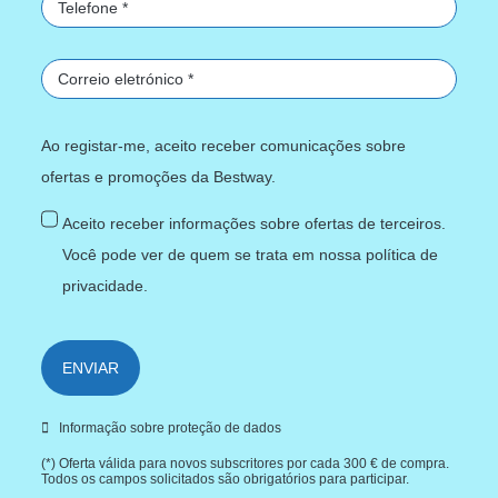
quase automaticamente e aprenderás outros movimentos,
como fazer curvas ou mudar de direção.
Estes passos são básicos e vão ajudar-te a avançar assim
que estiveres na água. No entanto, para te preparares para
Ao registar-me, aceito receber comunicações sobre
longos passeios, água em movimento rápido, ou para
ofertas e promoções da Bestway.
praticares o desporto de forma consistente,
contar com
Aceito receber informações sobre ofertas de terceiros.
treinador profissional durante os teus primeiros meses
Você pode ver de quem se trata em nossa
política de
ajudar-te-á a dominar a atividade aquática
e a melhorar
privacidade
.
constantemente.
ENVIAR
Categorias relacionadas da loja
Informação sobre proteção de dados
EQUIPAMENTO PARA
CAIAQUES
(*) Oferta válida para novos subscritores por cada 300 € de compra.
DESPORTOS
Todos os campos solicitados são obrigatórios para participar.
INSUFLÁVEIS
AQUÁTICOS